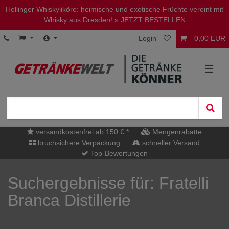
Hellinger Whiskyliköre: heimische und exotische Früchte vereint mit
Whisky aus Dresden!
» JETZT BESTELLEN
Login
0,00 EUR
☰
versandkostenfrei ab 150 € *
Mengenrabatte
bruchsichere Verpackung
schneller Versand
Top-Bewertungen
Suchergebnisse für: Fratelli
Branca Distillerie