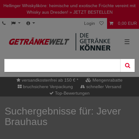
Hellinger Whiskyliköre: heimische und exotische Früchte vereint mit
Whisky aus Dresden!
» JETZT BESTELLEN
Login
0,00 EUR
☰
versandkostenfrei ab 150 € *
Mengenrabatte
bruchsichere Verpackung
schneller Versand
Top-Bewertungen
Suchergebnisse für: Jever
Brauhaus