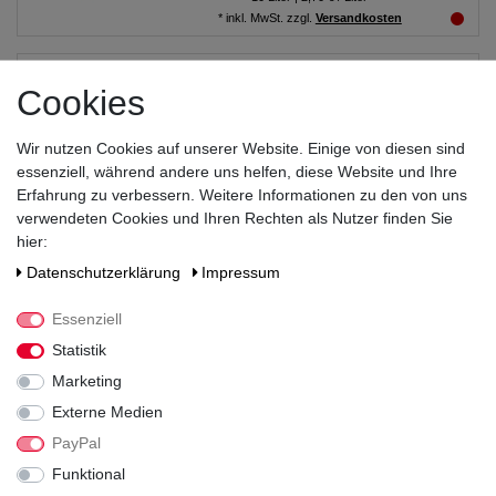
*
inkl. MwSt.
zzgl.
Versandkosten
Einsiedler Hell 20x0,50L
Cookies
26,99 € *
Wir nutzen Cookies auf unserer Website. Einige von diesen sind
essenziell, während andere uns helfen, diese Website und Ihre
10
Liter
| 2,70 € / Liter
Erfahrung zu verbessern. Weitere Informationen zu den von uns
*
inkl. MwSt.
zzgl.
Versandkosten
verwendeten Cookies und Ihren Rechten als Nutzer finden Sie
hier:
Freiberger Pils 11x0,50L
Daten­schutz­erklärung
Impressum
Essenziell
19,99 € *
Statistik
5.5
Liter
| 3,63 € / Liter
Marketing
*
inkl. MwSt.
zzgl.
Versandkosten
Externe Medien
PayPal
Freiberger Pils 20x0,50L
Funktional