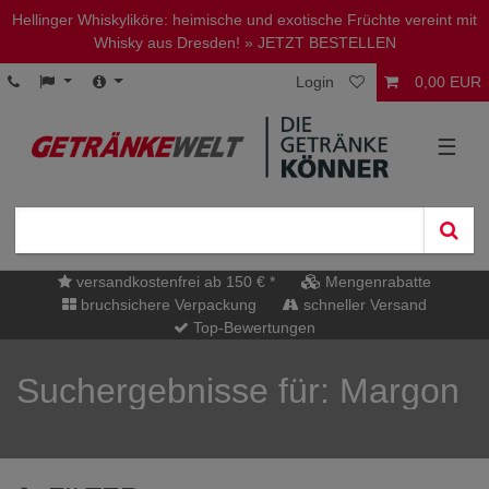
Hellinger Whiskyliköre: heimische und exotische Früchte vereint mit
Whisky aus Dresden!
» JETZT BESTELLEN
Login
0,00 EUR
☰
versandkostenfrei ab 150 € *
Mengenrabatte
bruchsichere Verpackung
schneller Versand
Top-Bewertungen
Suchergebnisse für: Margon