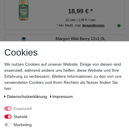
18,99 € *
12
Liter
| 1,58 € / Liter
*
inkl. MwSt.
zzgl.
Versandkosten
Margon Wild Berry 12x1,0L
Cookies
18,99 € *
Wir nutzen Cookies auf unserer Website. Einige von diesen sind
12
Liter
| 1,58 € / Liter
essenziell, während andere uns helfen, diese Website und Ihre
*
inkl. MwSt.
zzgl.
Versandkosten
Erfahrung zu verbessern. Weitere Informationen zu den von uns
verwendeten Cookies und Ihren Rechten als Nutzer finden Sie
Margon Classic PET 12x1,0L
hier:
Daten­schutz­erklärung
Impressum
Essenziell
15,99 € *
Statistik
12
Liter
| 1,33 € / Liter
Marketing
*
inkl. MwSt.
zzgl.
Versandkosten