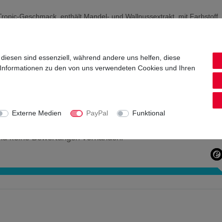
ropic-Geschmack, enthält Mandel- und Wallnussextrakt, mit Farbstoff, 
 67742 Lauterecken
 diesen sind essenziell, während andere uns helfen, diese
 Informationen zu den von uns verwendeten Cookies und Ihren
Externe Medien
PayPal
Funktional
nd keine Bewertungen vorhanden.