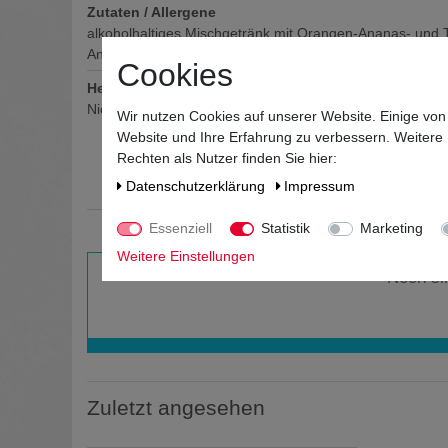
Zutaten / Allergene
alkoholhaltiges Mischgetränk mit Orangen-Ananas- und T
Antioxidationsmittel
Cookies
Hersteller / Importeur
Niehoffs Vaihinger Fruchtsaft GmbH, Bahnhofstraße 40,
Wir nutzen Cookies auf unserer Website. Einige von
Website und Ihre Erfahrung zu verbessern. Weitere
Rechten als Nutzer finden Sie hier:
Daten­schutz­erklärung
Impressum
Essenziell
Statistik
Marketing
Weitere Einstellungen
Noch si
Zuletzt angesehen