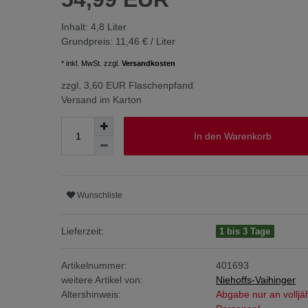
Inhalt:
4,8
Liter
Grundpreis:
11,46 € / Liter
* inkl. MwSt. zzgl.
Versandkosten
zzgl. 3,60 EUR Flaschenpfand
Versand im Karton
In den Warenkorb
Wunschliste
Lieferzeit:
1 bis 3 Tage
Artikelnummer:
401693
weitere Artikel von:
Niehoffs-Vaihinger
Altershinweis:
Abgabe nur an volljä