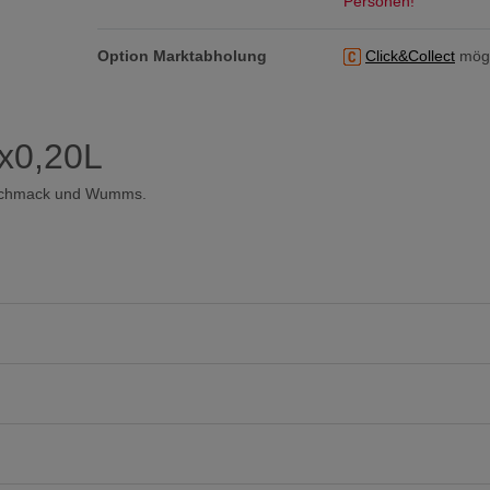
Personen!
Option Marktabholung
Click&Collect
mögl
4x0,20L
Geschmack und Wumms.