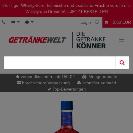
Hellinger Whiskyliköre: heimische und exotische Früchte vereint mit
Whisky aus Dresden!
» JETZT BESTELLEN
Login
0,00 EUR
☰
versandkostenfrei ab 150 € *
Mengenrabatte
bruchsichere Verpackung
schneller Versand
Top-Bewertungen