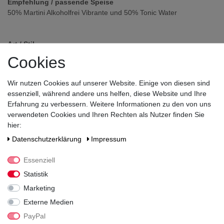
Empfehlung / passende Speise
50% Martini Alkoholfrei Vibrante und 50% Tonic Water
Art / Stil
Aperitif
Cookies
Land
Italien
Wir nutzen Cookies auf unserer Website. Einige von diesen sind
essenziell, während andere uns helfen, diese Website und Ihre
Verschluss
Erfahrung zu verbessern. Weitere Informationen zu den von uns
Schraubverschluss
verwendeten Cookies und Ihren Rechten als Nutzer finden Sie
hier:
Zutaten / Allergene
enthält Sulfite, Entalkoholisierter Wein, Zucker, Wasser,
Daten­schutz­erklärung
Impressum
natürliches Aroma, Farbstoffe: Sulfitlaugen-Zuckerkulör,
Säuerungsmittel: Citronensäure, Backtriebmittel: Weinsäure,
Essenziell
Konservierungsstoff: Kaliumsorbat, Natriumbenzoat
Statistik
Hersteller / Importeur
Marketing
Bacardi GmbH, Hindenburgstrasse 49, 22297 Hamburg
Externe Medien
PayPal