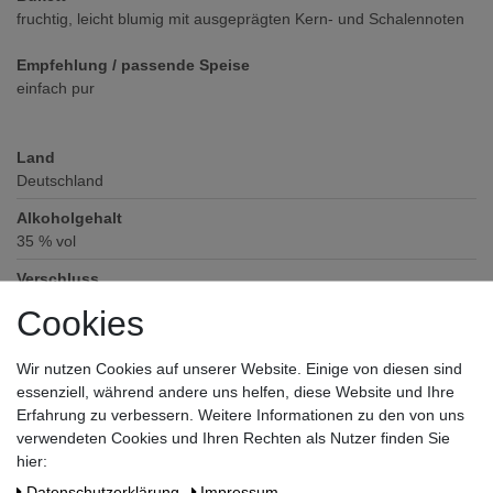
fruchtig, leicht blumig mit ausgeprägten Kern- und Schalennoten
Empfehlung / passende Speise
einfach pur
Land
Deutschland
Alkoholgehalt
35
% vol
Verschluss
Schraubverschluss
Cookies
Zutaten / Allergene
keine deklarationspflichtigen Allergene und Zusatzstoffe enthalten
Wir nutzen Cookies auf unserer Website. Einige von diesen sind
essenziell, während andere uns helfen, diese Website und Ihre
Hersteller / Importeur
Erfahrung zu verbessern. Weitere Informationen zu den von uns
Waldemar Behn GmbH, Kadekerweg 2, 24340 Eckernförde
verwendeten Cookies und Ihren Rechten als Nutzer finden Sie
hier:
Daten­schutz­erklärung
Impressum