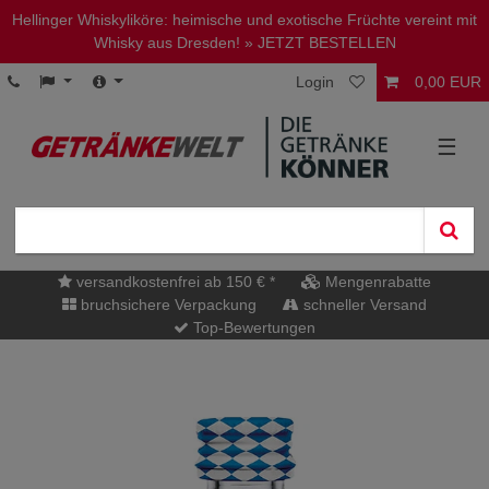
Hellinger Whiskyliköre: heimische und exotische Früchte vereint mit
Whisky aus Dresden!
» JETZT BESTELLEN
Login
0,00 EUR
☰
versandkostenfrei ab 150 € *
Mengenrabatte
bruchsichere Verpackung
schneller Versand
Top-Bewertungen