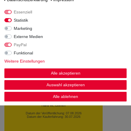
Essenziell
Statistik
Marketing
Noch sind keine Bewertungen vorhanden.
Externe Medien
PayPal
Funktional
Weitere Einstellungen
Kundenstimmen
Alle akzeptieren
Auswahl akzeptieren
Die Bestellung wurde tadellos ausgeführt. Alle
Alle ablehnen
Flaschen heil angekommen.
Hans W., Leimen
Datum der Veröffentlichung: 07.08.2026
Datum der Kauferfahrung: 30.07.2026