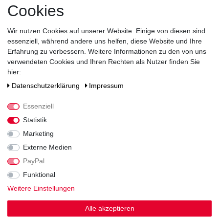
Griffkork
Cookies
Zutaten / Allergene
Wir nutzen Cookies auf unserer Website. Einige von diesen sind
enthält Farbstoff Zuckerkulör
essenziell, während andere uns helfen, diese Website und Ihre
Hersteller / Importeur
Erfahrung zu verbessern. Weitere Informationen zu den von uns
SIERRA MADRE GmbH, Rohrstr. 26, 58093 Hagen
verwendeten Cookies und Ihren Rechten als Nutzer finden Sie
hier:
Daten­schutz­erklärung
Impressum
Essenziell
Statistik
Marketing
Noch sind keine Bewertungen vorhanden.
Externe Medien
PayPal
Funktional
Weitere Einstellungen
Kundenstimmen
Alle akzeptieren