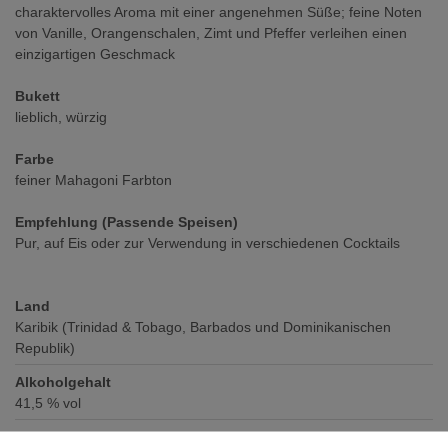
charaktervolles Aroma mit einer angenehmen Süße; feine Noten
von Vanille, Orangenschalen, Zimt und Pfeffer verleihen einen
einzigartigen Geschmack
Bukett
lieblich, würzig
Farbe
feiner Mahagoni Farbton
Empfehlung (Passende Speisen)
Pur, auf Eis oder zur Verwendung in verschiedenen Cocktails
Land
Karibik (Trinidad & Tobago, Barbados und Dominikanischen
Republik)
Alkoholgehalt
41,5
% vol
Verschluss