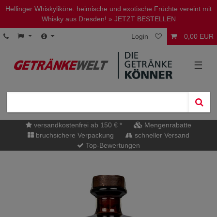
Hellinger Whiskyliköre: heimische und exotische Früchte vereint mit
Whisky aus Dresden!
» JETZT BESTELLEN
Login
0,00 EUR
☰
versandkostenfrei ab 150 € *
Mengenrabatte
bruchsichere Verpackung
schneller Versand
Top-Bewertungen