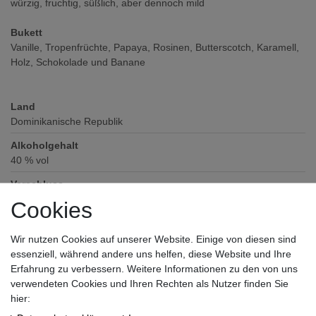
würzig, fruchtig, süßlich, aber dennoch mild
Bukett
Vanille, Tropenfrüchte, Papaya, Rosinen, Butterscotch, Karamell,
Holz, Schokolade und Banane
Land
Dominikanische Republik
Alkoholgehalt
40
% vol
Verschluss
Griffkork
Cookies
Zutaten / Allergene
enthält keine deklarationspflichtigen Allergene und Zusatzstoffe
Wir nutzen Cookies auf unserer Website. Einige von diesen sind
essenziell, während andere uns helfen, diese Website und Ihre
Hersteller / Importeur
Erfahrung zu verbessern. Weitere Informationen zu den von uns
Berentzen Gruppe AG, Ritterstr. 7, 49740 Haselünne
verwendeten Cookies und Ihren Rechten als Nutzer finden Sie
hier: