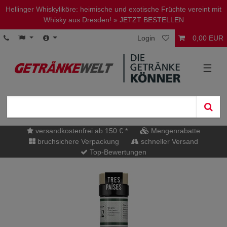
Hellinger Whiskyliköre: heimische und exotische Früchte vereint mit
Whisky aus Dresden!
» JETZT BESTELLEN
Login
0,00 EUR
☰
versandkostenfrei ab 150 € *
Mengenrabatte
bruchsichere Verpackung
schneller Versand
Top-Bewertungen