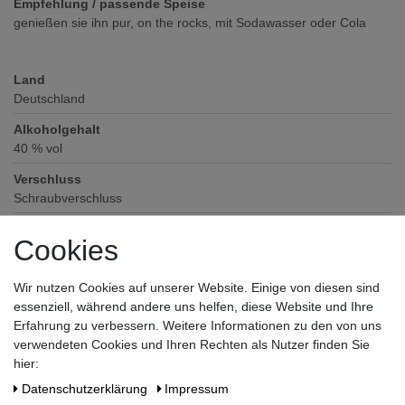
Empfehlung / passende Speise
genießen sie ihn pur, on the rocks, mit Sodawasser oder Cola
Land
Deutschland
Alkoholgehalt
40
% vol
Verschluss
Schraubverschluss
Zutaten / Allergene
Cookies
keine deklarationspflichtigen Allergene und Zusatzstoffe enthalten
Hersteller / Importeur
Wir nutzen Cookies auf unserer Website. Einige von diesen sind
Wilhelm Braun Erben GmbH & Co KG, Bachstraße 14, 53474 Bad
essenziell, während andere uns helfen, diese Website und Ihre
Neuenahr
Erfahrung zu verbessern. Weitere Informationen zu den von uns
verwendeten Cookies und Ihren Rechten als Nutzer finden Sie
hier:
Daten­schutz­erklärung
Impressum