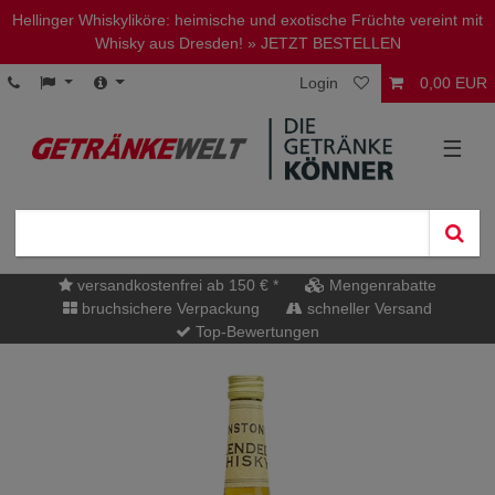
Hellinger Whiskyliköre: heimische und exotische Früchte vereint mit
Whisky aus Dresden!
» JETZT BESTELLEN
Login
0,00 EUR
☰
versandkostenfrei ab 150 € *
Mengenrabatte
bruchsichere Verpackung
schneller Versand
Top-Bewertungen