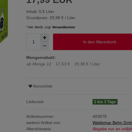
Inhalt:
0,6
Liter
Grundpreis:
29,98 € / Liter
* inkl. MwSt. zzgl.
Versandkosten
In den Warenkorb
Mengenrabatt:
ab Menge 12
17,63 €
29,38 € / Liter
Wunschliste
Lieferzeit:
1 bis 3 Tage
Artikelnummer:
403878
weitere Artikel von:
Waldemar Behn Gm
Altershinweis:
Abgabe nur an volljä