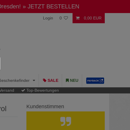
 Dresden!
» JETZT BESTELLEN
Login
0
0,00 EUR
Geschenkefinder
SALE
NEU
 Versand
Top-Bewertungen
Kundenstimmen
ol