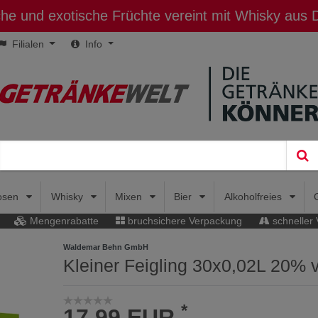
sche und exotische Früchte vereint mit Whisky aus
Filialen
Info
uosen
Whisky
Mixen
Bier
Alkoholfreies
Mengenrabatte
bruchsichere Verpackung
schneller
Waldemar Behn GmbH
Kleiner Feigling 30x0,02L 20% v
*
17,99 EUR