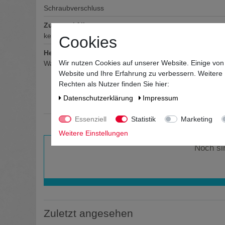
Schraubverschluss
Zutaten / Allergene
keine deklarationspflichtigen Allergene und Zusatzstoffe 
Cookies
Hersteller / Importeur
Wir nutzen Cookies auf unserer Website. Einige von
Waldemar Behn GmbH, Kadekerweg 2, 24340 Eckernför
Website und Ihre Erfahrung zu verbessern. Weitere
Rechten als Nutzer finden Sie hier:
Daten­schutz­erklärung
Impressum
Essenziell
Statistik
Marketing
Weitere Einstellungen
Noch si
Zuletzt angesehen