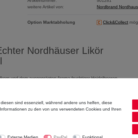
Artikelnummer:
501281
weitere Artikel von:
Nordbrand Nordhau
Option Marktabholung
Click&Collect
mögl
chter Nordhäuser Likör
l
korn und dem ausgeprägten Aroma fruchtiger Heidelbeeren
 diesen sind essenziell, während andere uns helfen, diese
 Informationen zu den von uns verwendeten Cookies und Ihren
Externe Medien
PayPal
Funktional