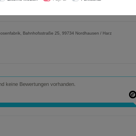
osenfabrik, Bahnhofsstraße 25, 99734 Nordhausen / Harz
nd keine Bewertungen vorhanden.