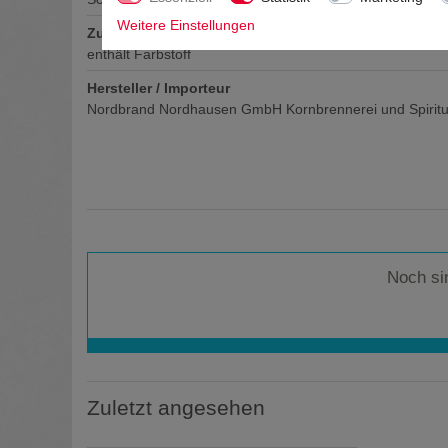
Weitere Einstellungen
Zutaten / Allergene
enthält Farbstoff
Hersteller / Importeur
Nordbrand Nordhausen GmbH Kornbrennerei und Spiritu
Noch si
Zuletzt angesehen