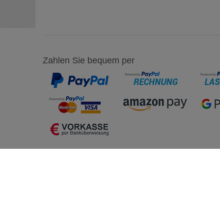
Zahlen Sie bequem per
Einkaufen
Mein K
Zahlung und Versand
Registrie
Click&Collect
Anmelde
Widerrufsrecht