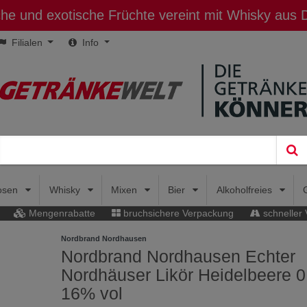
sche und exotische Früchte vereint mit Whisky aus
Filialen
Info
uosen
Whisky
Mixen
Bier
Alkoholfreies
Mengenrabatte
bruchsichere Verpackung
schneller
Nordbrand Nordhausen
Nordbrand Nordhausen Echter
Nordhäuser Likör Heidelbeere 0
16% vol