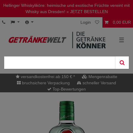
Hellinger Whiskyliköre: heimische und exotische Früchte vereint mit
Whisky aus Dresden!
» JETZT BESTELLEN
Login
0,00 EUR
☰
versandkostenfrei ab 150 € *
Mengenrabatte
bruchsichere Verpackung
schneller Versand
Top-Bewertungen