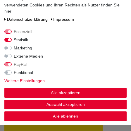
keine deklarationspflichtigen Allergene enthalten
verwendeten Cookies und Ihren Rechten als Nutzer finden Sie
hier:
Hersteller / Importeur
Daten­schutz­erklärung
Impressum
Diageo Germany GmbH, Reeperbahn 1, 20359 Hamburg
Essenziell
Statistik
Marketing
Externe Medien
PayPal
Noch sind keine Bewertungen vorhanden.
Funktional
Weitere Einstellungen
Alle akzeptieren
Kundenstimmen
Auswahl akzeptieren
Alle ablehnen