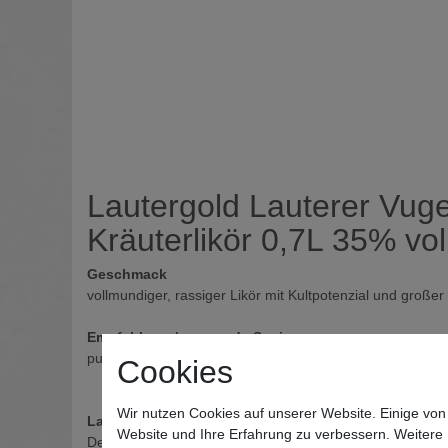
Lautergold Lauterer Vuge
Kräuterlikör 0,7L 35% vol
Geschmack
vollmundiger, rassiger Likör mit Kultpotenzial und großer
Empfehlung / passende Speise
pur, auf Eis oder gemixt - ein Genuss für Ihren Gaumen
Cookies
Wir nutzen Cookies auf unserer Website. Einige von
Land
Website und Ihre Erfahrung zu verbessern. Weitere
Deutschland