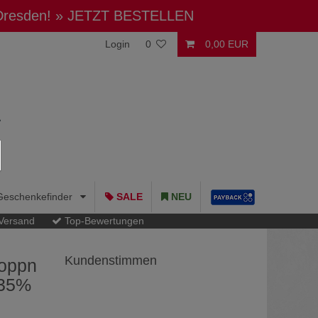
 Dresden!
» JETZT BESTELLEN
Login
0
0,00 EUR
Geschenkefinder
SALE
NEU
 Versand
Top-Bewertungen
Kundenstimmen
roppn
 35%