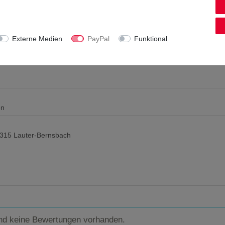
Externe Medien
PayPal
Funktional
en
8315 Lauter-Bernsbach
nd keine Bewertungen vorhanden.