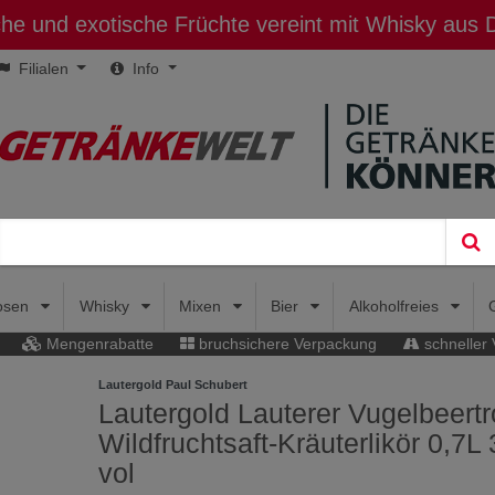
sche und exotische Früchte vereint mit Whisky aus
Filialen
Info
uosen
Whisky
Mixen
Bier
Alkoholfreies
Mengenrabatte
bruchsichere Verpackung
schneller
Lautergold Paul Schubert
Lautergold Lauterer Vugelbeert
Wildfruchtsaft-Kräuterlikör 0,7L
vol