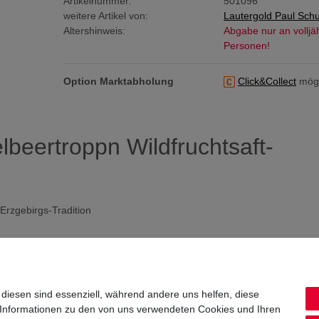
Artikelnummer:
501096
weitere Artikel von:
Lautergold Paul Sch
Altershinweis:
Abgabe nur an volljä
Personen!
Option Marktabholung
Click&Collect
mögl
lbeertroppn Wildfruchtsaft-
 Erzgebirgs-Tradition
 diesen sind essenziell, während andere uns helfen, diese
 Informationen zu den von uns verwendeten Cookies und Ihren