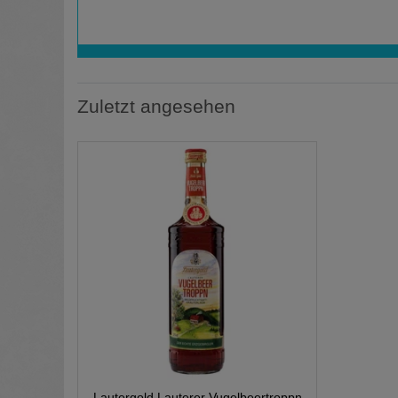
Zuletzt angesehen
Lautergold Lauterer Vugelbeertroppn