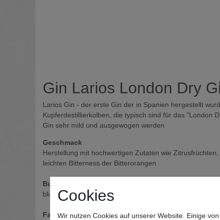
Gin Larios London Dry G
Larios Gin - der erste Gin der in Spanien hergestellt wur
Kupferdestillierkolben, die typisch sind für das "London D
Gin sehr mild und ausgewogen werden
Geschmack
Herstellung mit hochwertigen Zutaten wie Zitrusfrüchten
leichten Bitterness der Bitterorangen
Bukett
Cookies
blumige Aromen harmonieren wunderbar mit den würzig
Farbe
Wir nutzen Cookies auf unserer Website. Einige von