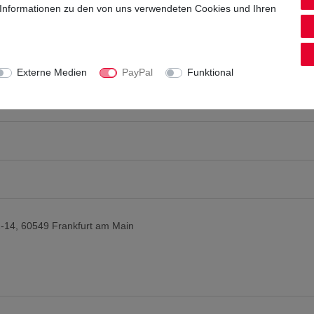
 Informationen zu den von uns verwendeten Cookies und Ihren
s klassischen Longdrink mit Tonic Water
Externe Medien
PayPal
Funktional
-14, 60549 Frankfurt am Main