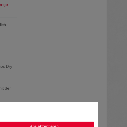
hrige
ich.
ios Dry
it der
Alle akzeptieren