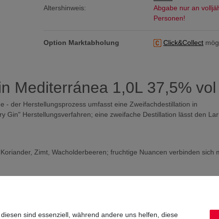
Altershinweis:
Abgabe nur an volljä
Personen!
Option Marktabholung
Click&Collect
mögl
in Mediterránea 1,0L 37,5% vol
de - der Herstellungsprozess umfasst eine Zweifachdestillation in
ry Gin" Herstellungsverfahren; eine zweifache Destillation lässt den Lar
, Koriander, Zimt, Wacholderbeeren; fruchtige Nuancen verbinden sich m
en Aromen des Koriander
 diesen sind essenziell, während andere uns helfen, diese