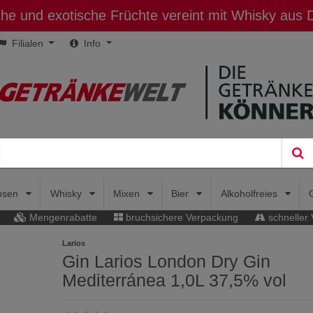
sche und exotische Früchte vereint mit Whisky aus
Filialen
Info
uosen
Whisky
Mixen
Bier
Alkoholfreies
Mengenrabatte
bruchsichere Verpackung
schneller
Larios
Gin Larios London Dry Gin
Mediterránea 1,0L 37,5% vol