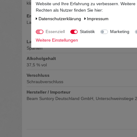
klar
Website und Ihre Erfahrung zu verbessern. Weitere
Rechten als Nutzer finden Sie hier:
Empfehlung / passende Speise
Daten­schutz­erklärung
Impressum
Larios London Dry Gin pur oder auf Eis genießen oder al
Essenziell
Statistik
Marketing
Weitere Einstellungen
Land
Spanien
Alkoholgehalt
37,5
% vol
Verschluss
Schraubverschluss
Hersteller / Importeur
Beam Suntory Deutschland GmbH, Unterschweinstiege 2