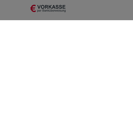
Einkaufen
Mein K
Zahlung und Versand
Registrie
Click&Collect
Anmelde
Widerrufsrecht
Warenkorb
Tools
Zur Kasse
Getränke
Hilfe
Vertrag widerrufen
* Rechtliche Hinweise: Versandkostenfrei ab 150 € gilt nicht für Kastenware