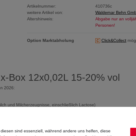
Artikelnummer:
410736c
weitere Artikel von:
Waldemar Behn Gm
Altershinweis:
Abgabe nur an volljä
Personen!
Option Marktabholung
Click&Collect
mögl
Mix-Box 12x0,02L 15-20% vol
on 2026:
ilch und Milcherzeugnisse, einschließlich Lactose)
Farbstoff)
 Farbstoff)
rbstoff)
 Farbstoff)
 diesen sind essenziell, während andere uns helfen, diese