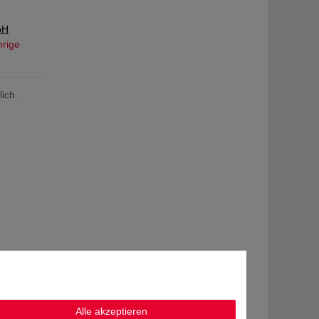
bH
hrige
ich.
Alle akzeptieren