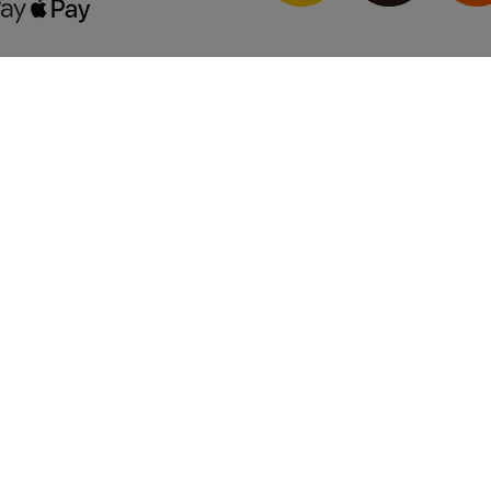
onto
Unternehmen
ren
AGB
n
Barrierefreiheitserklärung
BIO-Bescheinigung
Datenschutzerklärung
Nachhaltigkeit
rechner
Jugendschutz
Kundenbewertungen
Kontakt
Impressum