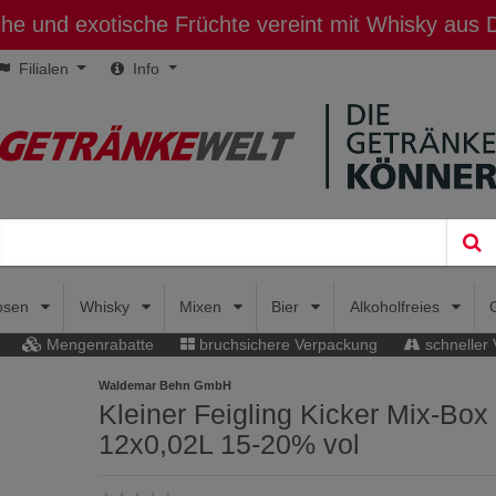
sche und exotische Früchte vereint mit Whisky aus
Filialen
Info
uosen
Whisky
Mixen
Bier
Alkoholfreies
Mengenrabatte
bruchsichere Verpackung
schneller
Waldemar Behn GmbH
Kleiner Feigling Kicker Mix-Box
12x0,02L 15-20% vol