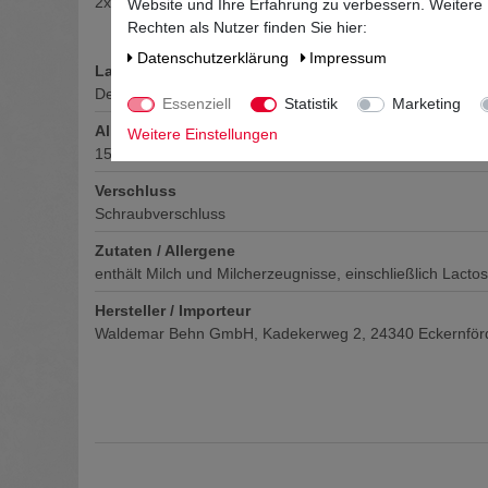
2x EXKLUSIV: Kleiner Feigling Cola Kick 0,02L 15% vol (e
Website und Ihre Erfahrung zu verbessern. Weitere
Rechten als Nutzer finden Sie hier:
Daten­schutz­erklärung
Impressum
Land
Deutschland
Essenziell
Statistik
Marketing
Alkoholgehalt
Weitere Einstellungen
15-20
% vol
Verschluss
Schraubverschluss
Zutaten / Allergene
enthält Milch und Milcherzeugnisse, einschließlich Lacto
Hersteller / Importeur
Waldemar Behn GmbH, Kadekerweg 2, 24340 Eckernför