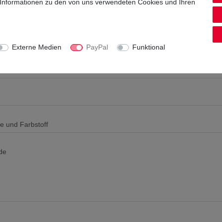
nthält Farbstoff und Koffein)
 Informationen zu den von uns verwendeten Cookies und Ihren
Externe Medien
PayPal
Funktional
se und Farbstoff
de