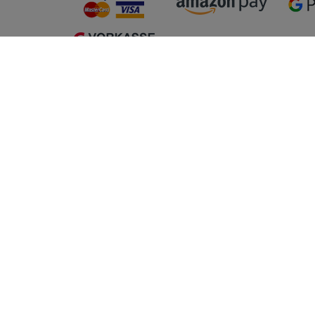
Einkaufen
Mein K
Zahlung und Versand
Registrie
Click&Collect
Anmelde
Widerrufsrecht
Warenkorb
Tools
Zur Kasse
Getränke
Hilfe
Vertrag widerrufen