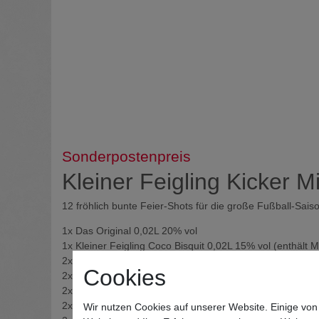
Sonderpostenpreis
Kleiner Feigling Kicker 
12 fröhlich bunte Feier-Shots für die große Fußball-Sais
1x Das Original 0,02L 20% vol
1x Kleiner Feigling Coco Bisquit 0,02L 15% vol (enthält M
2x Kleiner Feigling Green Lemon 0,02L 15% vol (enthält 
Cookies
2x Kleiner Feigling Kirsch-Banana 0,02L 15% vol (enthält
2x Kleiner Feigling Lemon Sour 0,02L 15% vol (enthält Fa
2x Kleiner Feigling Red Berry Sour 0,02L 15% vol (enthält
Wir nutzen Cookies auf unserer Website. Einige von