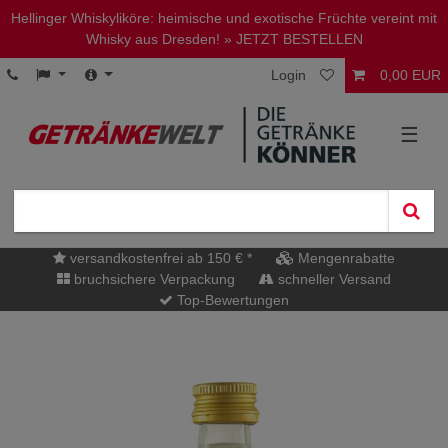
Hellinger Whiskyliköre: heimische und exotische Früchte vereint mit
Whisky aus Dresden!
» JETZT BESTELLEN
Login
0,00 EUR
☰
versandkostenfrei ab 150 € *
Mengenrabatte
bruchsichere Verpackung
schneller Versand
Top-Bewertungen