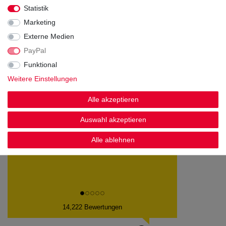
Statistik
Marketing
Externe Medien
PayPal
Kundenstimmen
Funktional
Weitere Einstellungen
Alle akzeptieren
Schnelle Lieferung alles top. Gerne wieder!
Auswahl akzeptieren
Datum der Veröffentlichung: 09.08.2026
Datum der Kauferfahrung: 01.08.2026
Alle ablehnen
14,222 Bewertungen