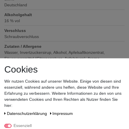
Deutschland
Alkoholgehalt
16
% vol
Verschluss
Schraubverschluss
Zutaten / Allergene
Wasser, Invertzuckersirup, Alkohol, Apfelsaftkonzentrat,
Säuerungsmittel (Citronensäure, Apfelsäure), Aroma
Cookies
Hersteller / Importeur
Nordbrand Nordhausen GmbH Kornbrennerei und
Spirituosenfabrik, Bahnhofsstraße 25, 99734 Nordhausen / Harz
Wir nutzen Cookies auf unserer Website. Einige von diesen sind
essenziell, während andere uns helfen, diese Website und Ihre
Erfahrung zu verbessern. Weitere Informationen zu den von uns
verwendeten Cookies und Ihren Rechten als Nutzer finden Sie
hier:
Daten­schutz­erklärung
Impressum
Essenziell
Noch sind keine Bewertungen vorhanden.