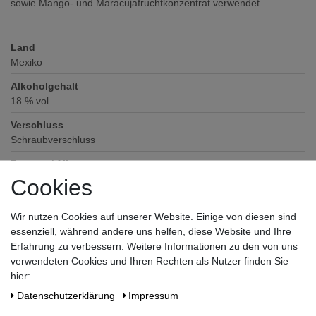
sowie Mango- und Maracujafruchtkonzentrat verwendet.
Land
Mexiko
Alkoholgehalt
18
% vol
Verschluss
Schraubverschluss
Zutaten / Allergene
Likör aus Tequila-Basis, enthält Farbstoff
Cookies
Hersteller / Importeur
Wir nutzen Cookies auf unserer Website. Einige von diesen sind
Borco-Marken-Import Matthiesen GmbH & Co. KG, Winsbergring
essenziell, während andere uns helfen, diese Website und Ihre
12-22, 22525 Hamburg
Erfahrung zu verbessern. Weitere Informationen zu den von uns
verwendeten Cookies und Ihren Rechten als Nutzer finden Sie
hier:
Daten­schutz­erklärung
Impressum