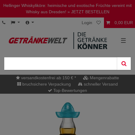
Hellinger Whiskyliköre: heimische und exotische Früchte vereint mit
Whisky aus Dresden!
» JETZT BESTELLEN
Login
0,00 EUR
☰
versandkostenfrei ab 150 € *
Mengenrabatte
bruchsichere Verpackung
schneller Versand
Top-Bewertungen