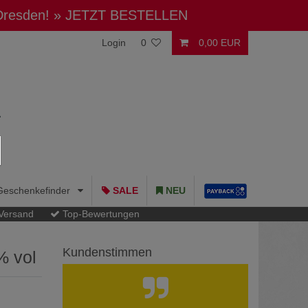
 Dresden!
» JETZT BESTELLEN
Login
0
0,00 EUR
Geschenkefinder
SALE
NEU
 Versand
Top-Bewertungen
Kundenstimmen
% vol