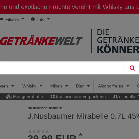
sche und exotische Früchte vereint mit Whisky aus
Filialen
Info
uosen
Whisky
Mixen
Bier
Alkoholfreies
Mengenrabatte
bruchsichere Verpackung
schneller
Nusbaumer Distillerie
J.Nusbaumer Mirabelle 0,7L 45
*
39,99 EUR