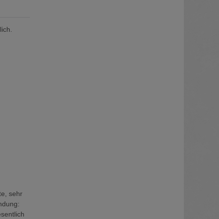
ich.
te, sehr
endung:
sentlich