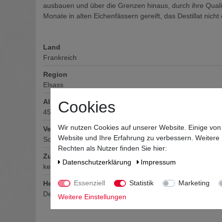
ausbauen und über die Grenzen hinaus, durch ihre Qualit
Monate in alten Eichenfässern gereift, das Destillat nich
Land
Frankreich
Region
Elsass
Alkoholgehalt
Cookies
45
% vol
Wir nutzen Cookies auf unserer Website. Einige von
Verschluss
Website und Ihre Erfahrung zu verbessern. Weitere
Schraubverschluss
Rechten als Nutzer finden Sie hier:
Zutaten / Allergene
Daten­schutz­erklärung
Impressum
keine deklarationspflichtigen Allergene und Zusatzstoffe 
Essenziell
Statistik
Marketing
Hersteller / Importeur
Destillerie Artisanale J.Nusbaumer, 23 Grand Rue, F-672
Weitere Einstellungen