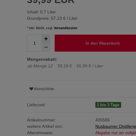
Inhalt:
0,7
Liter
Grundpreis:
57,13 € / Liter
* inkl. MwSt. zzgl.
Versandkosten
In den Warenkorb
Mengenrabatt:
ab Menge 12
39,19 €
55,99 € / Liter
Wunschliste
Lieferzeit:
1 bis 3 Tage
Artikelnummer:
405586
weitere Artikel von:
Nusbaumer Distilleri
Altershinweis:
Abgabe nur an volljä