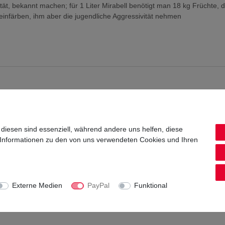
ät, bekannt machen; für 1 Liter Mirabell benötigt man 18 kg Früchte, d
t einfärben, ihm aber die jugendliche Aggressivität nehmen
 diesen sind essenziell, während andere uns helfen, diese
 Informationen zu den von uns verwendeten Cookies und Ihren
enthalten
Externe Medien
PayPal
Funktional
20 Steige