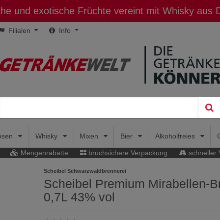
sche und exotische Früchte vereint mit Whisky aus
Filialen
Info
uosen
Whisky
Mixen
Bier
Alkoholfreies
Mengenrabatte
bruchsichere Verpackung
schneller
Scheibel Schwarzwaldbrennerei
Scheibel Premium Mirabellen-B
0,7L 43% vol