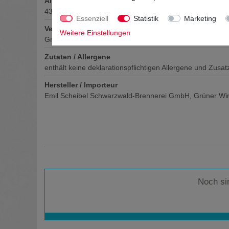
Alkoholgehalt
43
% vol
Essenziell
Statistik
Marketing
Verschluss
Weitere Einstellungen
Griffkork
Zutaten / Allergene
enthält keine deklarationspflichtigen Allergene und Zusat
Hersteller / Importeur
Emil Scheibel Schwarzwald-Brennerei GmbH, Grüner Wi
Noch si