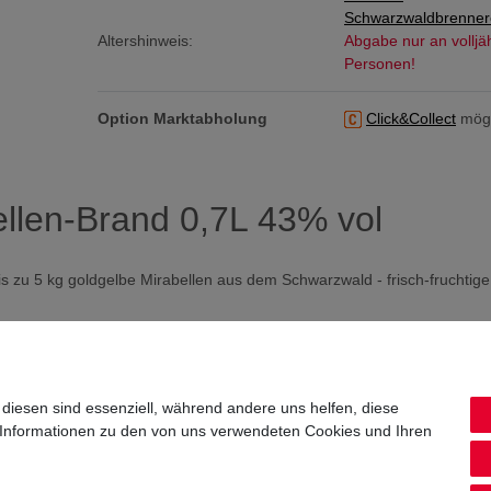
Schwarzwaldbrenner
Altershinweis:
Abgabe nur an volljä
Personen!
Option Marktabholung
Click&Collect
mögl
llen-Brand 0,7L 43% vol
s zu 5 kg goldgelbe Mirabellen aus dem Schwarzwald - frisch-fruchtige
 diesen sind essenziell, während andere uns helfen, diese
 Informationen zu den von uns verwendeten Cookies und Ihren