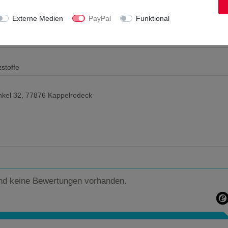
Externe Medien
PayPal
Funktional
zstoffe
nkel 32, 77876 Kappelrodeck
nd keine Bewertungen vorhanden.