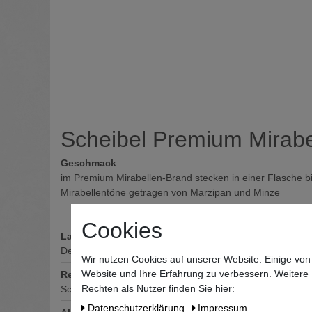
Scheibel Premium Mirabe
Geschmack
im Premium Mirabellen-Brand stecken in einer Flasche bi
Mirabellentöne getragen von Marzipan und Minze
Cookies
Land
Deutschland
Wir nutzen Cookies auf unserer Website. Einige von
Website und Ihre Erfahrung zu verbessern. Weitere
Region
Rechten als Nutzer finden Sie hier:
Schwarzwald
Daten­schutz­erklärung
Impressum