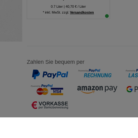
0.7
Liter
| 40,70 € / Liter
*
inkl. MwSt.
zzgl.
Versandkosten
Zahlen Sie bequem per