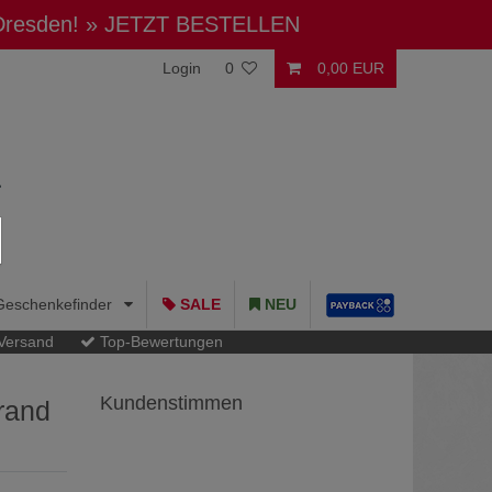
 Dresden!
» JETZT BESTELLEN
Login
0
0,00 EUR
Geschenkefinder
SALE
NEU
 Versand
Top-Bewertungen
Kundenstimmen
rand