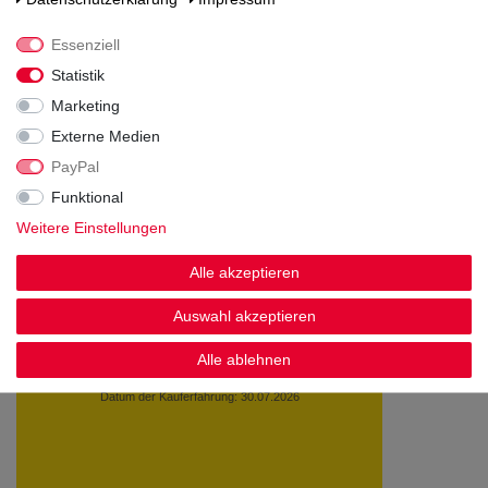
Essenziell
Statistik
Marketing
Noch sind keine Bewertungen vorhanden.
Externe Medien
PayPal
Funktional
Weitere Einstellungen
Kundenstimmen
Alle akzeptieren
Auswahl akzeptieren
Sehr schnelle lieferung. Dankeschön
Alle ablehnen
Datum der Veröffentlichung: 06.08.2026
Datum der Kauferfahrung: 30.07.2026