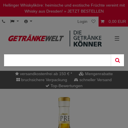
Hellinger Whiskyliköre: heimische und exotische Früchte vereint mit
Whisky aus Dresden!
» JETZT BESTELLEN
Login
0,00 EUR
☰
versandkostenfrei ab 150 € *
Mengenrabatte
bruchsichere Verpackung
schneller Versand
Top-Bewertungen