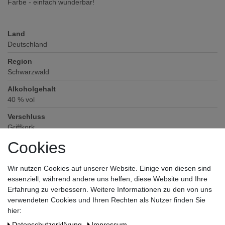
Farbe - einfach wunderbar!
Land
Deutschland
Region
Schwarzwald
Alkoholgehalt
40
% vol
Verschluss
Griffkork
Cookies
Zutaten / Allergene
enthält keine deklarationspflichtigen Allergene und Zusatzstoffe
Wir nutzen Cookies auf unserer Website. Einige von diesen sind
Hersteller / Importeur
essenziell, während andere uns helfen, diese Website und Ihre
Emil Scheibel Schwarzwald-Brennerei GmbH, Grüner Winkel 32,
Erfahrung zu verbessern. Weitere Informationen zu den von uns
77876 Kappelrodeck
verwendeten Cookies und Ihren Rechten als Nutzer finden Sie
hier:
Daten­schutz­erklärung
Impressum