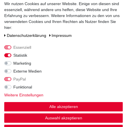
Alkoholgehalt
Wir nutzen Cookies auf unserer Website. Einige von diesen sind
42
% vol
essenziell, während andere uns helfen, diese Website und Ihre
Erfahrung zu verbessern. Weitere Informationen zu den von uns
Verschluss
verwendeten Cookies und Ihren Rechten als Nutzer finden Sie
Korken
hier:
Zutaten / Allergene
Daten­schutz­erklärung
Impressum
enthält keine deklarationspflichtigen Allergene und Zusatzstoffe
Essenziell
Hersteller / Importeur
Alfred Schladerer GmbH, Schladererstraße 1, 79219 Staufen
Statistik
Marketing
Externe Medien
PayPal
Funktional
Weitere Einstellungen
Noch sind keine Bewertungen vorhanden.
Alle akzeptieren
Auswahl akzeptieren