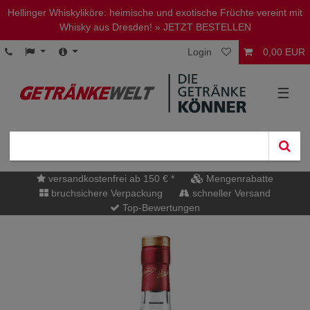
Hellinger Whiskyliköre: heimische und exotische Früchte vereint mit
Whisky aus Dresden!
» JETZT BESTELLEN
Login
0,00 EUR
☰
versandkostenfrei ab 150 € *
Mengenrabatte
bruchsichere Verpackung
schneller Versand
Top-Bewertungen