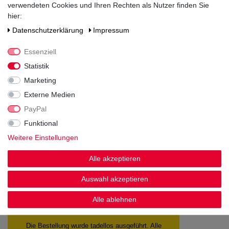
enthält keine deklarationspflichtigen Allergene und Zusatzstoffe
verwendeten Cookies und Ihren Rechten als Nutzer finden Sie
hier:
Hersteller / Importeur
Alfred Schladerer GmbH, Schladererstraße 1, 79219 Staufen
Daten­schutz­erklärung
Impressum
Essenziell
Statistik
Marketing
Externe Medien
PayPal
Noch sind keine Bewertungen vorhanden.
Funktional
Weitere Einstellungen
Alle akzeptieren
Kundenstimmen
Auswahl akzeptieren
Alle ablehnen
Sehr schnelle lieferung. Dankeschön