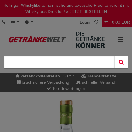
Hellinger Whiskyliköre: heimische und exotische Früchte vereint mit
Whisky aus Dresden!
» JETZT BESTELLEN
Login
0,00 EUR
☰
versandkostenfrei ab 150 € *
Mengenrabatte
bruchsichere Verpackung
schneller Versand
Top-Bewertungen