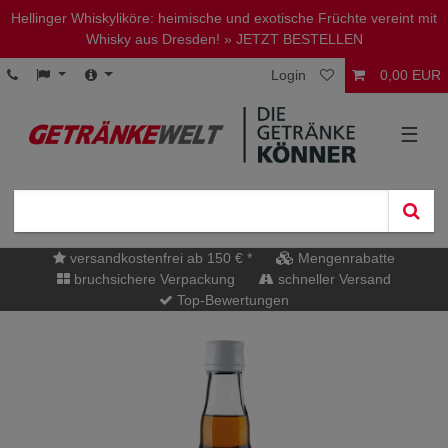
Hellinger Whiskyliköre: heimische und exotische Früchte vereint mit
Whisky aus Dresden!
» JETZT BESTELLEN
Login
0,00 EUR
☰
versandkostenfrei ab 150 € *
Mengenrabatte
bruchsichere Verpackung
schneller Versand
Top-Bewertungen