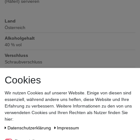
(Häferl) servieren
Land
Österreich
Alkoholgehalt
40
% vol
Verschluss
Schraubverschluss
Zutaten / Allergene
Cookies
keine deklarationspflichtigen Allergene und Zusatzstoffe enthalten
Hersteller / Importeur
Wir nutzen Cookies auf unserer Website. Einige von diesen sind
Waldemar Behn GmbH, Kadekerweg 2, 24340 Eckernförde
essenziell, während andere uns helfen, diese Website und Ihre
Erfahrung zu verbessern. Weitere Informationen zu den von uns
verwendeten Cookies und Ihren Rechten als Nutzer finden Sie
hier:
Daten­schutz­erklärung
Impressum