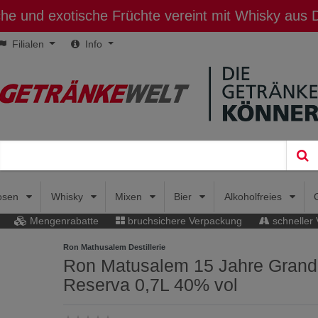
sche und exotische Früchte vereint mit Whisky aus
Filialen
Info
uosen
Whisky
Mixen
Bier
Alkoholfreies
Mengenrabatte
bruchsichere Verpackung
schneller
Ron Mathusalem Destillerie
Ron Matusalem 15 Jahre Grand
Reserva 0,7L 40% vol