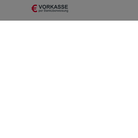
Einkaufen
Mein K
Zahlung und Versand
Registrie
Click&Collect
Anmelde
Widerrufsrecht
Warenkorb
Tools
Zur Kasse
Getränke
Hilfe
Vertrag widerrufen
* Rechtliche Hinweise: Versandkostenfrei ab 150 € gilt nicht für Kastenware