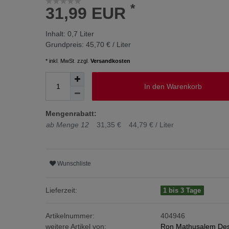
*
31,99 EUR
Inhalt:
0,7
Liter
Grundpreis:
45,70 € / Liter
* inkl. MwSt. zzgl.
Versandkosten
In den Warenkorb
Mengenrabatt:
ab Menge 12
31,35 €
44,79 € / Liter
Wunschliste
Lieferzeit:
1 bis 3 Tage
Artikelnummer:
404946
weitere Artikel von:
Ron Mathusalem Desti