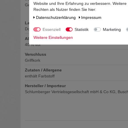
Website und Ihre Erfahrung zu verbessern. Weitere
Geschmack suchen; am besten pur oder auf Eis
Rechten als Nutzer finden Sie hier:
Daten­schutz­erklärung
Impressum
Land
Dominikanische Republik
Essenziell
Statistik
Marketing
Weitere Einstellungen
Alkoholgehalt
40
% vol
Verschluss
Griffkork
Zutaten / Allergene
enthält Farbstoff
Hersteller / Importeur
Schlumberger Vertriebsgesellschaft mbH & Co KG, Bus