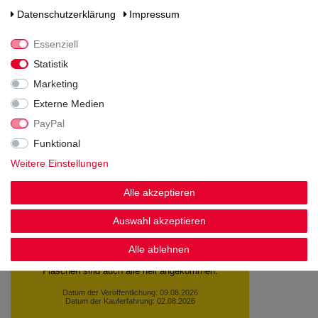
Daten­schutz­erklärung
Impressum
Essenziell
Statistik
Marketing
Noch sind keine Bewertungen vorhanden.
Externe Medien
PayPal
Funktional
Weitere Einstellungen
Kundenstimmen
Alle akzeptieren
Auswahl akzeptieren
Alle ablehnen
Schnelle Lieferung
Gudrun N., Diekholzen
Datum der Veröffentlichung: 09.08.2026
Datum der Kauferfahrung: 02.08.2026