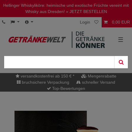
Hellinger Whiskyliköre: heimische und exotische Früchte vereint mit
Whisky aus Dresden!
» JETZT BESTELLEN
Login
0,00 EUR
☰
versandkostenfrei ab 150 € *
Mengenrabatte
bruchsichere Verpackung
schneller Versand
Top-Bewertungen