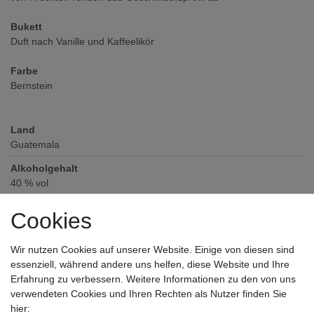
Bukett
Duft nach Vanille und Kaffeelikör
Farbe
Bernstein
Land
Guatemala
Alkoholgehalt
40
% vol
Verschluss
Cookies
Griffkork
Zutaten / Allergene
Wir nutzen Cookies auf unserer Website. Einige von diesen sind
enthält keine deklarationspflichtigen Allergene und Zusatzstoffe
essenziell, während andere uns helfen, diese Website und Ihre
Erfahrung zu verbessern. Weitere Informationen zu den von uns
Hersteller / Importeur
verwendeten Cookies und Ihren Rechten als Nutzer finden Sie
Diageo Germany GmbH, Reeperbahn 1, 20359 Hamburg
hier: