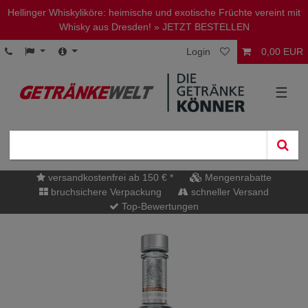
Hellinger Whiskyliköre: heimische und exotische Früchte vereint mit
Whisky aus Dresden!
» JETZT BESTELLEN
Login
0,00 EUR
☰
versandkostenfrei ab 150 € *
Mengenrabatte
bruchsichere Verpackung
schneller Versand
Top-Bewertungen