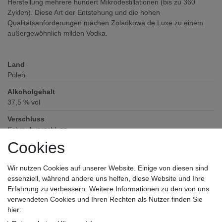
Herstellung mehrere hundert Mikrodestillationen (bis zu 360
Zyklen). Diese Art der Entstehung und die hohen
Qualitätsanforderungen machen Zoladkowa de Luxe zu einem
außergewöhnlich milden Vodka.
Land
Polen
Alkoholgehalt
37,5
% vol
Verschluss
Schraubverschluss
Cookies
Zutaten / Allergene
enthält keine deklarationspflichtigen Allergene und Zusatzstoffe
Wir nutzen Cookies auf unserer Website. Einige von diesen sind
Hersteller / Importeur
essenziell, während andere uns helfen, diese Website und Ihre
STOCK SPIRITS GmbH & Co. KG, Winsbergring 14-22, 22525
Erfahrung zu verbessern. Weitere Informationen zu den von uns
Hamburg
verwendeten Cookies und Ihren Rechten als Nutzer finden Sie
hier: