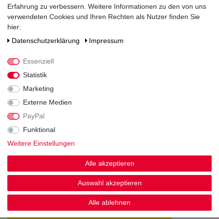
Erfahrung zu verbessern. Weitere Informationen zu den von uns
verwendeten Cookies und Ihren Rechten als Nutzer finden Sie
hier:
Daten­schutz­erklärung
Impressum
Noch sind keine Bewertungen vorhanden.
Essenziell
Statistik
Marketing
Externe Medien
Kundenstimmen
PayPal
Funktional
Weitere Einstellungen
Die Bestellung wurde tadellos ausgeführt. Alle
Alle akzeptieren
Flaschen heil angekommen.
Hans W., Leimen
Auswahl akzeptieren
Datum der Veröffentlichung: 07.08.2026
Datum der Kauferfahrung: 30.07.2026
Alle ablehnen