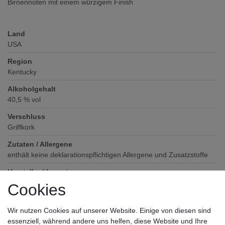
Birnennoten mit einem würzigem Finish
Land
USA
Region
Kentucky
Alkoholgehalt
40,5
% vol
Verschluss
Griffkork
Zutaten / Allergene
enthält keine deklarationspflichtigen Allergene und Zusatzstoffe
Hersteller / Importeur
Campari Deutschland GmbH, Bajuwarenring 1, 82041
Cookies
Oberhaching
Wir nutzen Cookies auf unserer Website. Einige von diesen sind
essenziell, während andere uns helfen, diese Website und Ihre