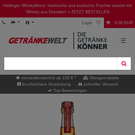
Hellinger Whiskyliköre: heimische und exotische Früchte vereint mit
Whisky aus Dresden!
» JETZT BESTELLEN
Login
0,00 EUR
☰
versandkostenfrei ab 150 € *
Mengenrabatte
bruchsichere Verpackung
schneller Versand
Top-Bewertungen