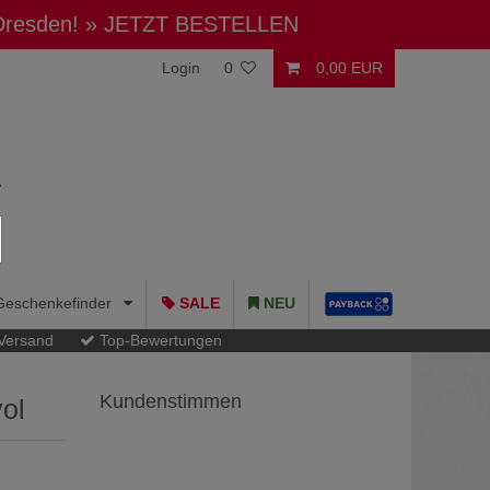
 Dresden!
» JETZT BESTELLEN
Login
0
0,00 EUR
Geschenkefinder
SALE
NEU
 Versand
Top-Bewertungen
Kundenstimmen
ol