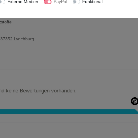
Externe Medien
PayPal
Funktional
zstoffe
N 37352 Lynchburg
nd keine Bewertungen vorhanden.