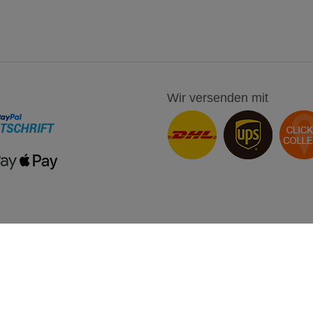
Wir versenden mit
onto
Unternehmen
ren
AGB
n
Barrierefreiheitserklärung