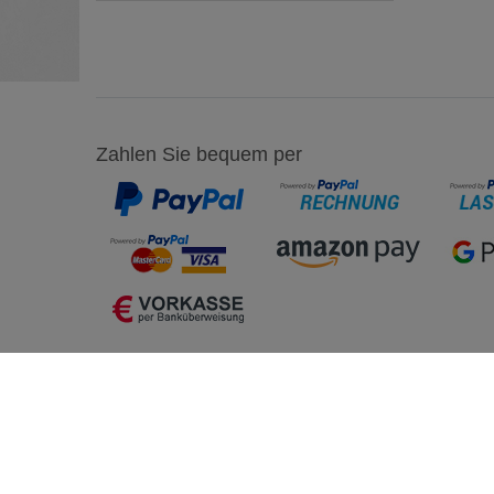
Zahlen Sie bequem per
Einkaufen
Mein K
Zahlung und Versand
Registrie
Click&Collect
Anmelde