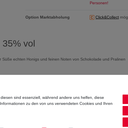
Personen!
Option Marktabholung
Click&Collect
mögl
L 35% vol
er Süße echten Honigs und feinen Noten von Schokolade und Pralinen
rakteristische Aroma von Jack Daniel's Old No.7
 diesen sind essenziell, während andere uns helfen, diese
 Informationen zu den von uns verwendeten Cookies und Ihren