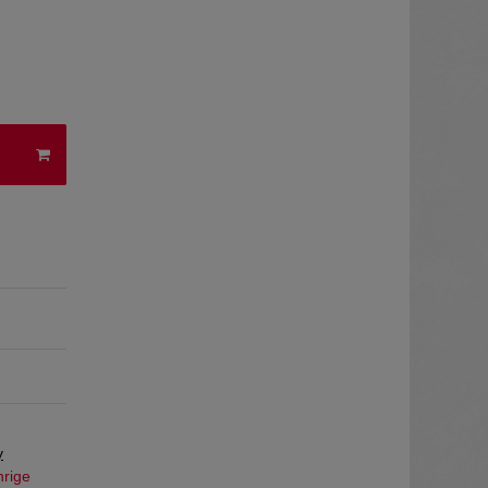
y
hrige