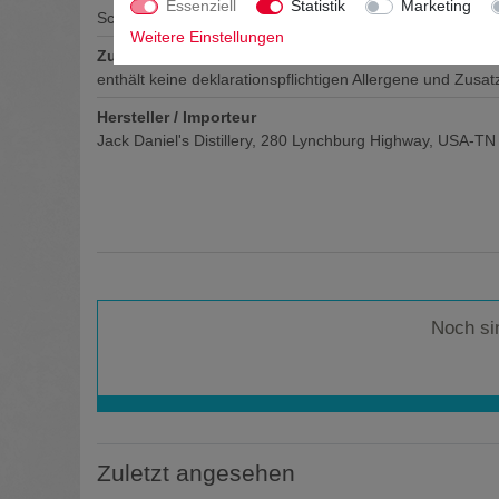
Essenziell
Statistik
Marketing
Schraubverschluss
Weitere Einstellungen
Zutaten / Allergene
enthält keine deklarationspflichtigen Allergene und Zusat
Hersteller / Importeur
Jack Daniel's Distillery, 280 Lynchburg Highway, USA-T
Noch si
Zuletzt angesehen