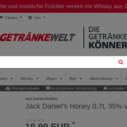
sche und exotische Früchte vereint mit Whisky aus
Filialen
Info
uosen
Whisky
Mixen
Bier
Alkoholfreies
Mengenrabatte
bruchsichere Verpackung
schneller
Jack Daniels Distillery
Jack Daniel's Honey 0,7L 35% v
*
19,99 EUR