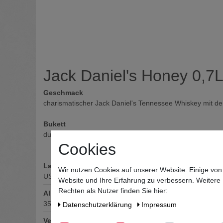
Jack Daniel's Honey 0,7
Geschmack
charismatischer Jack Daniel's Tennessee Whiskey mit d
Bukett
duftender Honig und geröstete Nüsse verfeinern das cha
Cookies
Land
Wir nutzen Cookies auf unserer Website. Einige von
USA
Website und Ihre Erfahrung zu verbessern. Weitere
Rechten als Nutzer finden Sie hier:
Alkoholgehalt
35
% vol
Daten­schutz­erklärung
Impressum
Verschluss