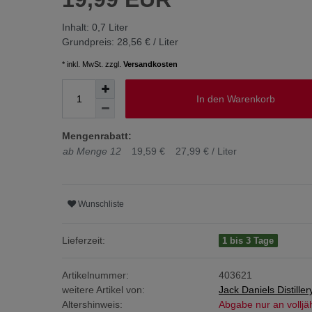
Inhalt:
0,7
Liter
Grundpreis:
28,56 € / Liter
* inkl. MwSt. zzgl.
Versandkosten
In den Warenkorb
Mengenrabatt:
ab Menge 12
19,59 €
27,99 € / Liter
Wunschliste
Lieferzeit:
1 bis 3 Tage
Artikelnummer:
403621
weitere Artikel von:
Jack Daniels Distiller
Altershinweis:
Abgabe nur an volljä