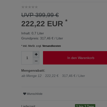
UVP 399,99 €
*
222,22 EUR
Inhalt:
0,7
Liter
Grundpreis:
317,46 € / Liter
* inkl. MwSt. zzgl.
Versandkosten
In den Warenkorb
Mengenrabatt:
ab Menge 12
222,22 €
317,46 € / Liter
Wunschliste
Lieferzeit:
1 bis 3 Tage