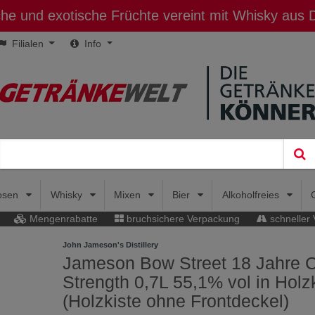
sche und exotische Früchte vereint mit Whisky aus
Filialen
Info
uosen
Whisky
Mixen
Bier
Alkoholfreies
Mengenrabatte
bruchsichere Verpackung
schneller
John Jameson's Distillery
Jameson Bow Street 18 Jahre 
Strength 0,7L 55,1% vol in Holz
(Holzkiste ohne Frontdeckel)