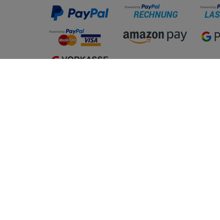
Einkaufen
Mein K
Zahlung und Versand
Registrie
Click&Collect
Anmelde
Widerrufsrecht
Warenkorb
Tools
Zur Kasse
Getränke
Hilfe
Vertrag widerrufen