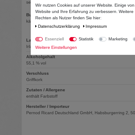
sehr komplex und vollmundig mit einem Hauch von Mande
Wir nutzen Cookies auf unserer Website. Einige von
Website und Ihre Erfahrung zu verbessern. Weitere
Bukett
Rechten als Nutzer finden Sie hier:
käftig mit ausgeprägte Zitrus- und Kräuternoten
Daten­schutz­erklärung
Impressum
Essenziell
Statistik
Marketing
Land
Irland
Weitere Einstellungen
Alkoholgehalt
55,1
% vol
Verschluss
Griffkork
Zutaten / Allergene
enthält Farbstoff
Hersteller / Importeur
Pernod Ricard Deutschland GmbH, Habsburgerring 2, 5