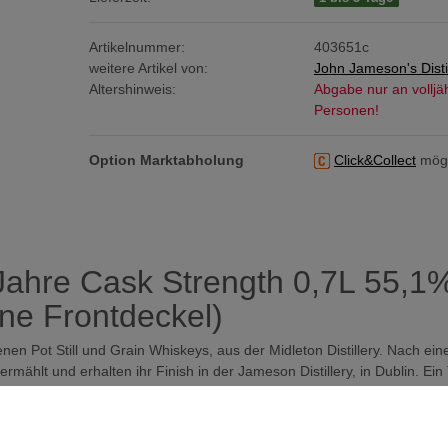
Artikelnummer:
403651c
weitere Artikel von:
John Jameson's Disti
Altershinweis:
Abgabe nur an volljä
Personen!
Option Marktabholung
Click&Collect
mögl
ahre Cask Strength 0,7L 55,1%
hne Frontdeckel)
nen Pot Still und Grain Whiskeys, aus der Midleton Distillery. Nach ein
mählt und erhalten ihr Finish in der Jameson Distillery, in Dublin. Ein 