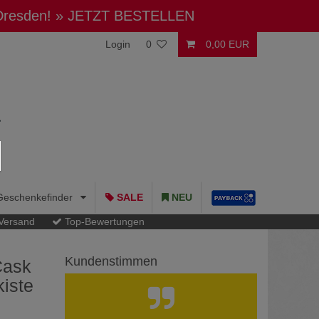
 Dresden!
» JETZT BESTELLEN
Login
0
0,00 EUR
Geschenkefinder
SALE
NEU
 Versand
Top-Bewertungen
Kundenstimmen
Cask
kiste