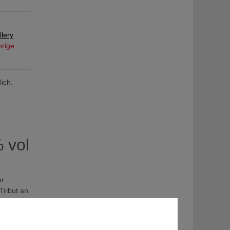
llery
hrige
ich.
 vol
er
Tribut an