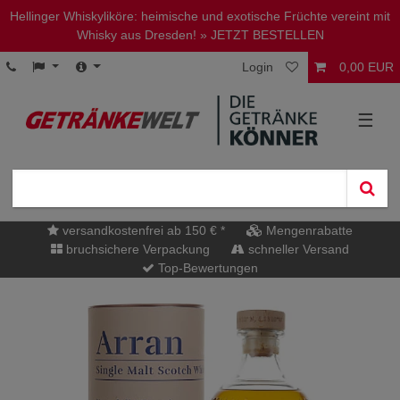
Hellinger Whiskyliköre: heimische und exotische Früchte vereint mit
Whisky aus Dresden!
» JETZT BESTELLEN
Login
0,00 EUR
☰
versandkostenfrei ab 150 € *
Mengenrabatte
bruchsichere Verpackung
schneller Versand
Top-Bewertungen