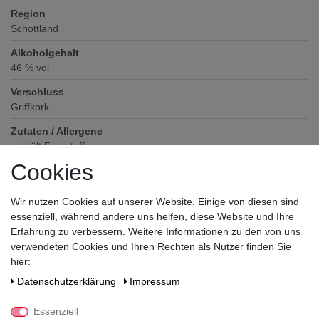
Region
Schottland
Alkoholgehalt
46
% vol
Verschluss
Griffkork
Zutaten / Allergene
enthält Farbstoff
Cookies
Hersteller / Importeur
Bremer Spirituosen Contor GmbH, Hinter dem Vorwerk 18, 28279
Bremen
Wir nutzen Cookies auf unserer Website. Einige von diesen sind
essenziell, während andere uns helfen, diese Website und Ihre
Erfahrung zu verbessern. Weitere Informationen zu den von uns
verwendeten Cookies und Ihren Rechten als Nutzer finden Sie
hier:
Daten­schutz­erklärung
Impressum
Essenziell