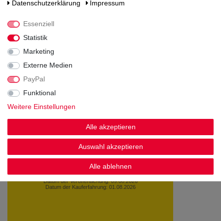
Daten­schutz­erklärung
Impressum
Essenziell
Statistik
Marketing
Noch sind keine Bewertungen vorhanden.
Externe Medien
PayPal
Funktional
Weitere Einstellungen
Kundenstimmen
Alle akzeptieren
Auswahl akzeptieren
Alle ablehnen
Schnelle Lieferung alles top. Gerne wieder!
Datum der Veröffentlichung: 09.08.2026
Datum der Kauferfahrung: 01.08.2026