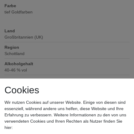
Farbe
tief Goldfarben
Land
Großbritannien (UK)
Region
Schottland
Alkoholgehalt
40-46
% vol
Verschluss
Schraubverschluss
Cookies
Zutaten / Allergene
Wir nutzen Cookies auf unserer Website. Einige von diesen sind
enthält Farbstoff
essenziell, während andere uns helfen, diese Website und Ihre
Hersteller / Importeur
Erfahrung zu verbessern. Weitere Informationen zu den von uns
Haromex Development GmbH, Welhersfeld 45, 41379 Brüggen
verwendeten Cookies und Ihren Rechten als Nutzer finden Sie
hier: