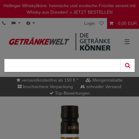
Hellinger Whiskyliköre: heimische und exotische Früchte vereint mit
Whisky aus Dresden!
» JETZT BESTELLEN
Login
0,00 EUR
☰
versandkostenfrei ab 150 € *
Mengenrabatte
bruchsichere Verpackung
schneller Versand
Top-Bewertungen