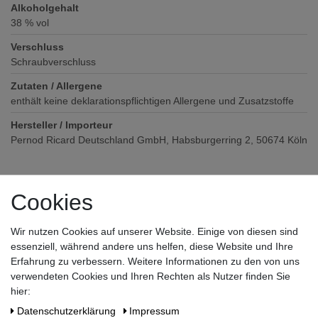
Alkoholgehalt
38
% vol
Verschluss
Schraubverschluss
Zutaten / Allergene
enthält keine deklarationspflichtigen Allergene und Zusatzstoffe
Hersteller / Importeur
Pernod Ricard Deutschland GmbH, Habsburgerring 2, 50674 Köln
Cookies
Wir nutzen Cookies auf unserer Website. Einige von diesen sind
essenziell, während andere uns helfen, diese Website und Ihre
Noch sind keine Bewertungen vorhanden.
Erfahrung zu verbessern. Weitere Informationen zu den von uns
verwendeten Cookies und Ihren Rechten als Nutzer finden Sie
hier:
Daten­schutz­erklärung
Impressum