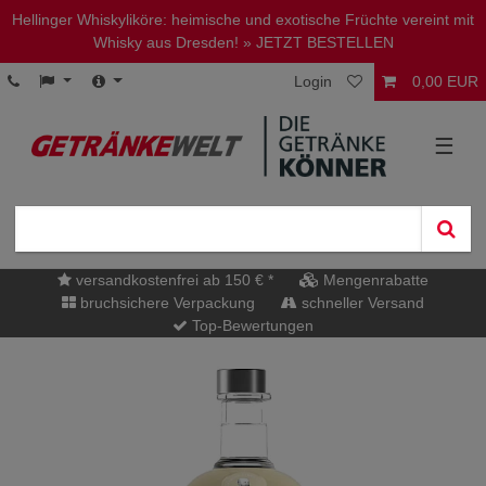
Hellinger Whiskyliköre: heimische und exotische Früchte vereint mit
Whisky aus Dresden!
» JETZT BESTELLEN
Login
0,00 EUR
☰
versandkostenfrei ab 150 € *
Mengenrabatte
bruchsichere Verpackung
schneller Versand
Top-Bewertungen