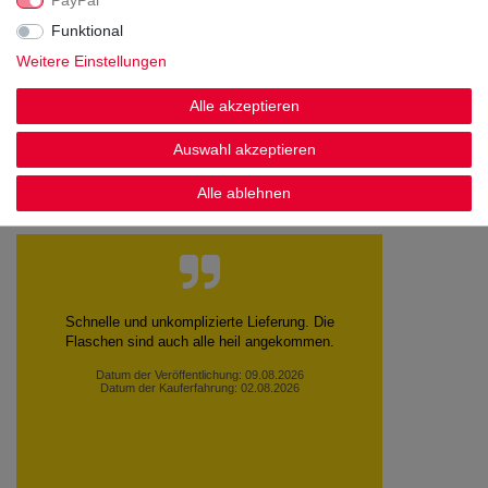
Funktional
Weitere Einstellungen
Noch sind keine Bewertungen vorhanden.
Alle akzeptieren
Auswahl akzeptieren
Alle ablehnen
Kundenstimmen
Schnelle und unkomplizierte Lieferung. Die
Flaschen sind auch alle heil angekommen.
Datum der Veröffentlichung: 09.08.2026
Datum der Kauferfahrung: 02.08.2026