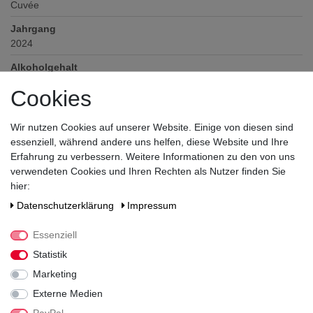
Cuvée
Jahrgang
2024
Alkoholgehalt
11,5
% vol
Cookies
Prädikat
QbA
Wir nutzen Cookies auf unserer Website. Einige von diesen sind
essenziell, während andere uns helfen, diese Website und Ihre
Verschluss
Erfahrung zu verbessern. Weitere Informationen zu den von uns
Korken
verwendeten Cookies und Ihren Rechten als Nutzer finden Sie
Zutaten / Allergene
hier:
enthält Sulfite
Daten­schutz­erklärung
Impressum
Hersteller / Importeur
Essenziell
Weingut Schloß Proschwitz Prinz zur Lippe GmbH & Co. KG
Kellerei und Vertrieb, Dorfanger 19, 01665 Zadel über Meißen
Statistik
Marketing
Externe Medien
PayPal