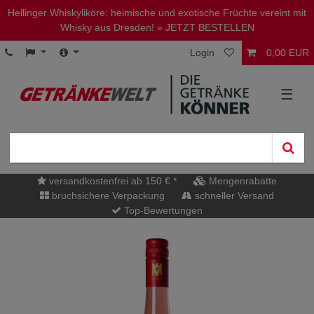
Hellinger Whiskyliköre: heimische und exotische Früchte vereint mit
Whisky aus Dresden!
» JETZT BESTELLEN
Login
0,00 EUR
☰
versandkostenfrei ab 150 € *
Mengenrabatte
bruchsichere Verpackung
schneller Versand
Top-Bewertungen