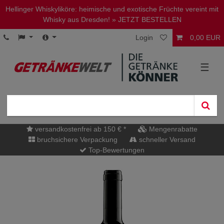
Hellinger Whiskyliköre: heimische und exotische Früchte vereint mit
Whisky aus Dresden!
» JETZT BESTELLEN
Login
0,00 EUR
☰
versandkostenfrei ab 150 € *
Mengenrabatte
bruchsichere Verpackung
schneller Versand
Top-Bewertungen