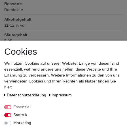
Rebsorte
Dornfelder
Alkoholgehalt
11-12
% vol
Säuregehalt
5,25
Cookies
Restsüße
14,5
Wir nutzen Cookies auf unserer Website. Einige von diesen sind
Prädikat
essenziell, während andere uns helfen, diese Website und Ihre
Qualitätswein
Erfahrung zu verbessern. Weitere Informationen zu den von uns
verwendeten Cookies und Ihren Rechten als Nutzer finden Sie
Verschluss
hier:
Schraubverschluss
Daten­schutz­erklärung
Impressum
Zutaten / Allergene
enthält Sulfite
Essenziell
Hersteller / Importeur
Statistik
Rotkäppchen-Mumm Sektkellereien GmbH, Sektkellereistraße 5,
Marketing
D-06632 Freyburg/Unstrut