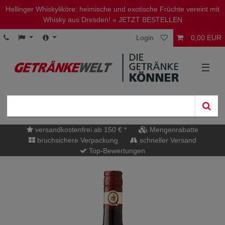
Hellinger Whiskyliköre: heimische und exotische Früchte vereint mit
Whisky aus Dresden!
» JETZT BESTELLEN
Login
0,00 EUR
☰
versandkostenfrei ab 150 € *
Mengenrabatte
bruchsichere Verpackung
schneller Versand
Top-Bewertungen