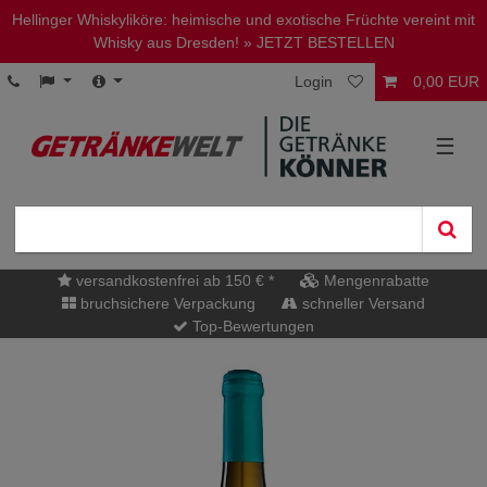
Hellinger Whiskyliköre: heimische und exotische Früchte vereint mit
Whisky aus Dresden!
» JETZT BESTELLEN
Login
0,00 EUR
☰
versandkostenfrei ab 150 € *
Mengenrabatte
bruchsichere Verpackung
schneller Versand
Top-Bewertungen