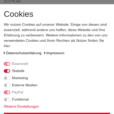
11,5
% vol
Säuregehalt
Cookies
5,8
Restsüße
Wir nutzen Cookies auf unserer Website. Einige von diesen sind
11,6
essenziell, während andere uns helfen, diese Website und Ihre
Erfahrung zu verbessern. Weitere Informationen zu den von uns
Prädikat
verwendeten Cookies und Ihren Rechten als Nutzer finden Sie
QbA
hier:
Verschluss
Daten­schutz­erklärung
Impressum
Korken
Essenziell
Zutaten / Allergene
Statistik
enthält Sulfite
Marketing
Hersteller / Importeur
Externe Medien
Sächsische Winzergenossenschaft Meissen EG, Bennoweg 9,
01662 Meissen
PayPal
Funktional
Weitere Einstellungen