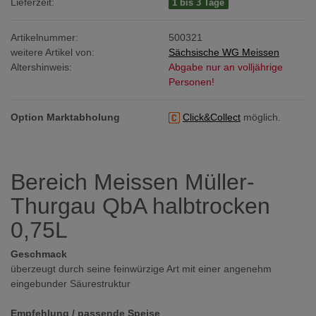
Lieferzeit:
1 bis 3 Tage
Artikelnummer:
500321
weitere Artikel von:
Sächsische WG Meissen
Altershinweis:
Abgabe nur an volljährige
Personen!
Option Marktabholung
Click&Collect
möglich.
Bereich Meissen Müller-
Thurgau QbA halbtrocken
0,75L
Geschmack
überzeugt durch seine feinwürzige Art mit einer angenehm
eingebunder Säurestruktur
Empfehlung / passende Speise