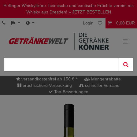
Hellinger Whiskyliköre: heimische und exotische Früchte vereint mit
Whisky aus Dresden!
» JETZT BESTELLEN
Login
0,00 EUR
☰
versandkostenfrei ab 150 € *
Mengenrabatte
bruchsichere Verpackung
schneller Versand
Top-Bewertungen