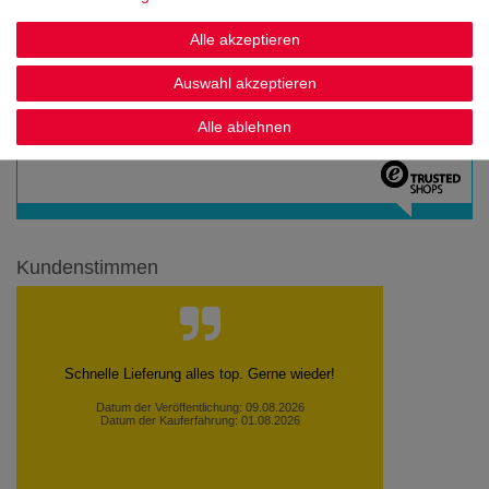
Alle akzeptieren
Auswahl akzeptieren
Alle ablehnen
Noch sind keine Bewertungen vorhanden.
Kundenstimmen
Habe mich sehr gefreut, Lieferung wie versprochen
innerhalb von drei Tagen. Da ich das Produkt
selbe...
Heike D., Düsseldorf
Datum der Veröffentlichung: 08.08.2026
Datum der Kauferfahrung: 31.07.2026