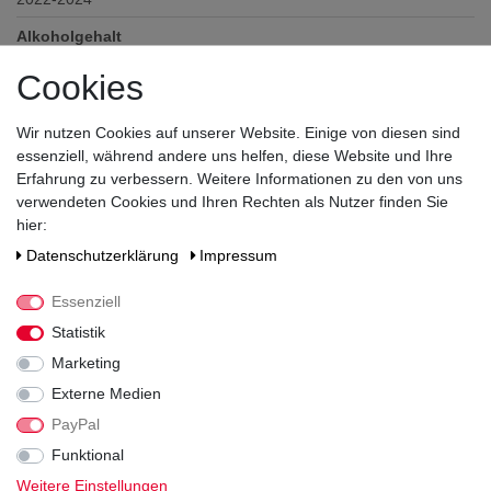
Alkoholgehalt
11,5
% vol
Cookies
Säuregehalt
5,6
Wir nutzen Cookies auf unserer Website. Einige von diesen sind
essenziell, während andere uns helfen, diese Website und Ihre
Restsüße
Erfahrung zu verbessern. Weitere Informationen zu den von uns
6,9
verwendeten Cookies und Ihren Rechten als Nutzer finden Sie
Prädikat
hier:
QbA
Daten­schutz­erklärung
Impressum
Verschluss
Korken
Essenziell
Statistik
Zutaten / Allergene
enthält Sulfite
Marketing
Externe Medien
Hersteller / Importeur
Sächsisches Staatsweingut GmbH Schloss Wackerbarth,
PayPal
Wackerbarthstr. 1, 01445 Radebeul
Funktional
Weitere Einstellungen