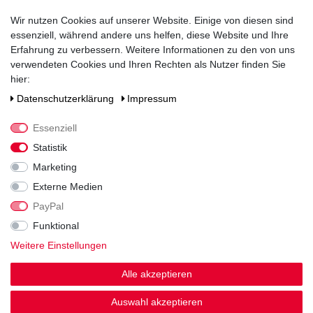
Wir nutzen Cookies auf unserer Website. Einige von diesen sind
Prädikat
essenziell, während andere uns helfen, diese Website und Ihre
Qualitätswein
Erfahrung zu verbessern. Weitere Informationen zu den von uns
Verschluss
verwendeten Cookies und Ihren Rechten als Nutzer finden Sie
Korken
hier:
Daten­schutz­erklärung
Impressum
Zutaten / Allergene
enthält Sulfite
Essenziell
Hersteller / Importeur
Statistik
Peter Mertes KG, In der Bornwiese 4, 54470 Bernkastel-Kues
Marketing
Externe Medien
PayPal
Funktional
Weitere Einstellungen
Noch sind keine Bewertungen vorhanden.
Alle akzeptieren
Auswahl akzeptieren