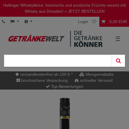
Hellinger Whiskyliköre: heimische und exotische Früchte vereint mit
Whisky aus Dresden!
» JETZT BESTELLEN
Login
0,00 EUR
☰
versandkostenfrei ab 150 € *
Mengenrabatte
bruchsichere Verpackung
schneller Versand
Top-Bewertungen