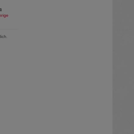
s
hrige
ich.