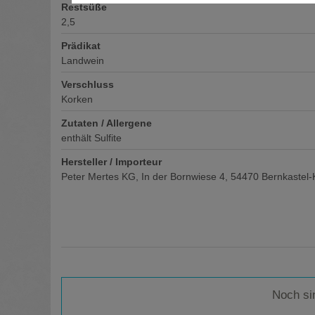
Restsüße
2,5
Prädikat
Landwein
Verschluss
Korken
Zutaten / Allergene
enthält Sulfite
Hersteller / Importeur
Peter Mertes KG, In der Bornwiese 4, 54470 Bernkastel
Noch si