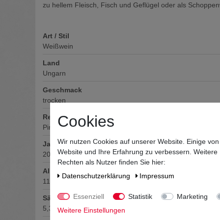
zu hellem Fleisch, Fisch und Geflügel oder als Schoppe
Art / Stil
Weißwein
Land
Ungarn
Geschmack
trocken
Cookies
Rebsorte
Pinot Grigio
Wir nutzen Cookies auf unserer Website. Einige von
Jahrgang
Website und Ihre Erfahrung zu verbessern. Weitere
2022
Rechten als Nutzer finden Sie hier:
Alkoholgehalt
Daten­schutz­erklärung
Impressum
11
% vol
Essenziell
Statistik
Marketing
Säuregehalt
5,3
Weitere Einstellungen