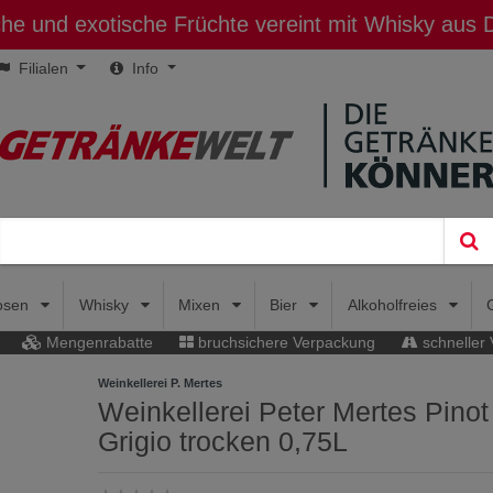
sche und exotische Früchte vereint mit Whisky aus
Filialen
Info
uosen
Whisky
Mixen
Bier
Alkoholfreies
Mengenrabatte
bruchsichere Verpackung
schneller
Weinkellerei P. Mertes
Weinkellerei Peter Mertes Pinot
Grigio trocken 0,75L