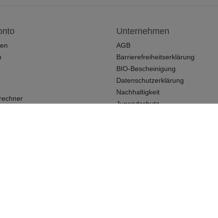
onto
Unternehmen
ren
AGB
n
Barrierefreiheitserklärung
BIO-Bescheinigung
Datenschutzerklärung
Nachhaltigkeit
rechner
Jugendschutz
Kundenbewertungen
Kontakt
Impressum
 (z.B. Bier, Mineralwasser, Saft, etc.) sowie für Bestellungen mit Expressversand.