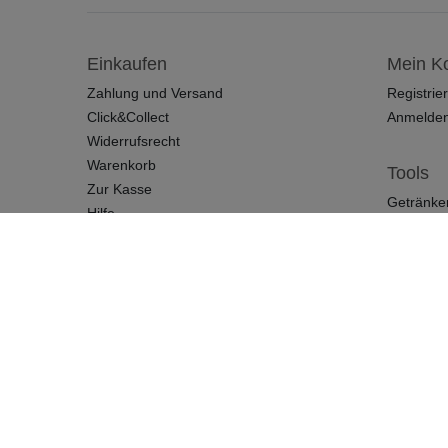
Einkaufen
Mein K
Zahlung und Versand
Registrie
Click&Collect
Anmelde
Widerrufsrecht
Warenkorb
Tools
Zur Kasse
Getränke
Hilfe
Vertrag widerrufen
* Rechtliche Hinweise: Versandkostenfrei ab 150 € gilt nicht für Kastenware
© Copyright 2025 | Getränkewelt GmbH. Alle Rechte vorbehalten.