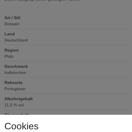
Art / Stil
Rotwein
Land
Deutschland
Region
Pfalz
Geschmack
halbtrocken
Rebsorte
Portugieser
Alkoholgehalt
11,5
% vol
Säuregehalt
5
Cookies
Restsüße