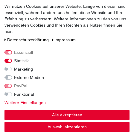
13
Wir nutzen Cookies auf unserer Website. Einige von diesen sind
essenziell, während andere uns helfen, diese Website und Ihre
Verschluss
Erfahrung zu verbessern. Weitere Informationen zu den von uns
Schraubverschluss
verwendeten Cookies und Ihren Rechten als Nutzer finden Sie
hier:
Zutaten / Allergene
enthält Sulfite
Daten­schutz­erklärung
Impressum
Hersteller / Importeur
Essenziell
Julius Kimmle GmbH & Co. KG Weinkellerei, Agnes-Kimmle-
Statistik
Straße 1, 76889 Kapellen-Drusweiler
Marketing
Externe Medien
PayPal
Funktional
Weitere Einstellungen
Noch sind keine Bewertungen vorhanden.
Alle akzeptieren
Auswahl akzeptieren