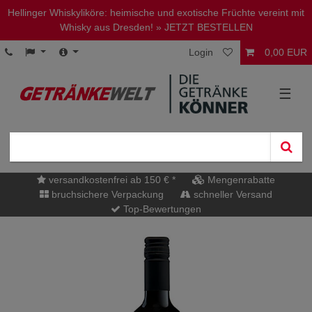
Hellinger Whiskyliköre: heimische und exotische Früchte vereint mit
Whisky aus Dresden!
» JETZT BESTELLEN
Login
0,00 EUR
☰
versandkostenfrei ab 150 € *
Mengenrabatte
bruchsichere Verpackung
schneller Versand
Top-Bewertungen