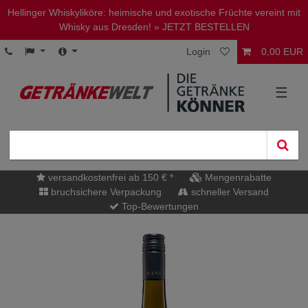
Hellinger Whiskyliköre: heimische und exotische Früchte vereint mit
Whisky aus Dresden!
» JETZT BESTELLEN
Login
0,00 EUR
☰
versandkostenfrei ab 150 € *
Mengenrabatte
bruchsichere Verpackung
schneller Versand
Top-Bewertungen