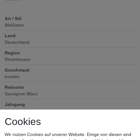
Art / Stil
Weißwein
Land
Deutschland
Region
Rheinhessen
Geschmack
trocken
Rebsorte
Sauvignon Blanc
Jahrgang
2022/2023
Cookies
Alkoholgehalt
12
% vol
Wir nutzen Cookies auf unserer Website. Einige von diesen sind
Verschluss