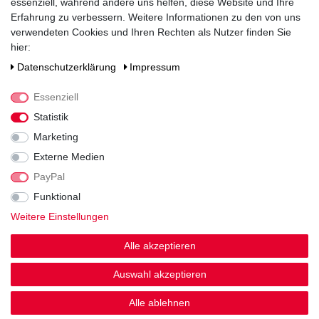
essenziell, während andere uns helfen, diese Website und Ihre
Schraubverschluss
Erfahrung zu verbessern. Weitere Informationen zu den von uns
verwendeten Cookies und Ihren Rechten als Nutzer finden Sie
Zutaten / Allergene
hier:
enthält Sulfite
Daten­schutz­erklärung
Impressum
Hersteller / Importeur
Manz Wein GbR, Lettengasse 6, 55278 Weinolsheim
Essenziell
Statistik
Marketing
Externe Medien
PayPal
Funktional
Noch sind keine Bewertungen vorhanden.
Weitere Einstellungen
Alle akzeptieren
Auswahl akzeptieren
Kundenstimmen
Alle ablehnen