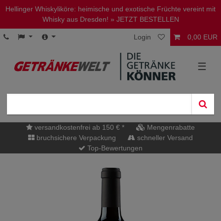
Hellinger Whiskyliköre: heimische und exotische Früchte vereint mit
Whisky aus Dresden!
» JETZT BESTELLEN
Login
0,00 EUR
☰
versandkostenfrei ab 150 € *
Mengenrabatte
bruchsichere Verpackung
schneller Versand
Top-Bewertungen