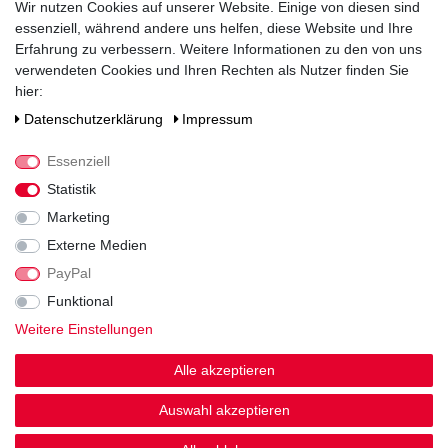
Wir nutzen Cookies auf unserer Website. Einige von diesen sind
14
% vol
essenziell, während andere uns helfen, diese Website und Ihre
Verschluss
Erfahrung zu verbessern. Weitere Informationen zu den von uns
Schraubverschluss
verwendeten Cookies und Ihren Rechten als Nutzer finden Sie
hier:
Zutaten / Allergene
Daten­schutz­erklärung
Impressum
enthält Sulfite
Hersteller / Importeur
Essenziell
Weingut Markus Schneider, Am Hohen Weg 1, 67158 Ellerstadt
Statistik
Marketing
Externe Medien
PayPal
Funktional
Weitere Einstellungen
Noch sind keine Bewertungen vorhanden.
Alle akzeptieren
Auswahl akzeptieren