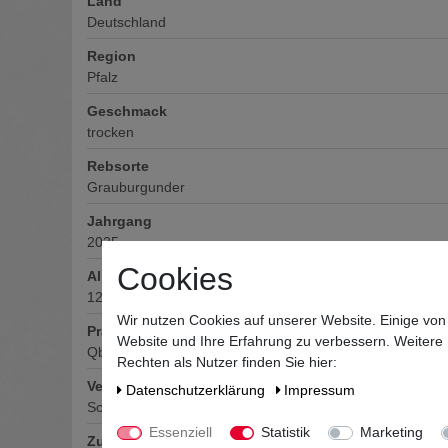
Land
Deutschland
Region
Pfalz
Geschmack
trocken
Rebsorte
Grauburgunder
Jahrgang
2025
Cookies
Alkoholgehalt
12
% vol
Wir nutzen Cookies auf unserer Website. Einige von
Prädikat
Website und Ihre Erfahrung zu verbessern. Weitere
QbA
Rechten als Nutzer finden Sie hier:
Verschluss
Daten­schutz­erklärung
Impressum
Schraubverschluss
Essenziell
Statistik
Marketing
Zutaten / Allergene