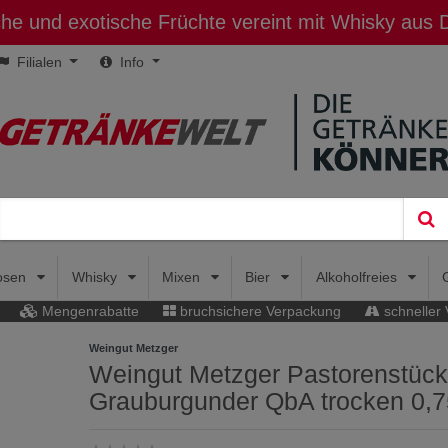
sche und exotische Früchte vereint mit Whisky aus
Filialen
Info
uosen
Whisky
Mixen
Bier
Alkoholfreies
Mengenrabatte
bruchsichere Verpackung
schneller
Weingut Metzger
Weingut Metzger Pastorenstück
Grauburgunder QbA trocken 0,