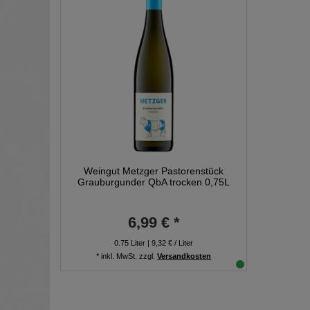
Weingut Metzger Pastorenstück
Grauburgunder QbA trocken 0,75L
6,99 € *
0.75
Liter
| 9,32 € / Liter
*
inkl. MwSt.
zzgl.
Versandkosten