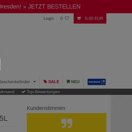
 Dresden!
» JETZT BESTELLEN
Login
0
0,00 EUR
Geschenkefinder
SALE
NEU
 Versand
Top-Bewertungen
Kundenstimmen
75L