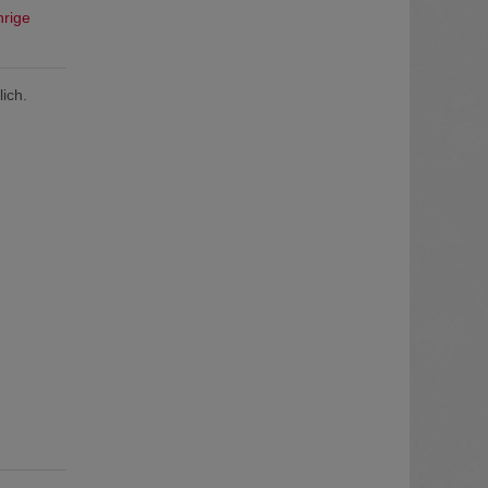
hrige
ich.