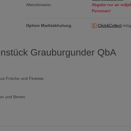
Altershinweis:
Abgabe nur an volljä
Personen!
Option Marktabholung
Click&Collect
mögl
enstück Grauburgunder QbA
 aus Frische und Finesse
en und Birnen