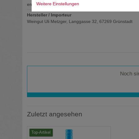
Weitere Einstellungen
enthält Sulfite
Hersteller / Importeur
Weingut Uli Metzger, Langgasse 32, 67269 Grünstadt
Noch si
Zuletzt angesehen
Top-Artikel