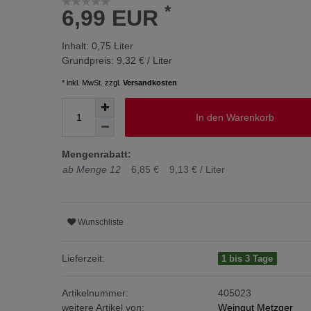
*
6,99 EUR
Inhalt:
0,75
Liter
Grundpreis:
9,32 € / Liter
* inkl. MwSt. zzgl.
Versandkosten
In den Warenkorb
Mengenrabatt:
ab Menge 12
6,85 €
9,13 € / Liter
Wunschliste
Lieferzeit:
1 bis 3 Tage
Artikelnummer:
405023
weitere Artikel von:
Weingut Metzger