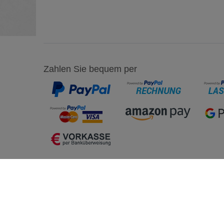
Zahlen Sie bequem per
Einkaufen
Mein K
Zahlung und Versand
Registrie
Click&Collect
Anmelde