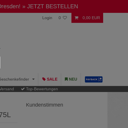
 Dresden!
» JETZT BESTELLEN
Login
0
0,00 EUR
Geschenkefinder
SALE
NEU
 Versand
Top-Bewertungen
Kundenstimmen
75L