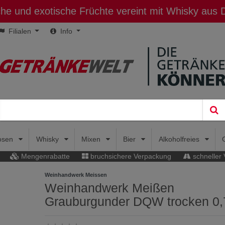
sche und exotische Früchte vereint mit Whisky aus
Filialen
Info
uosen
Whisky
Mixen
Bier
Alkoholfreies
Mengenrabatte
bruchsichere Verpackung
schneller
Weinhandwerk Meissen
Weinhandwerk Meißen
Grauburgunder DQW trocken 0,