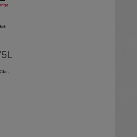
hrige
ich.
75L
Glas,