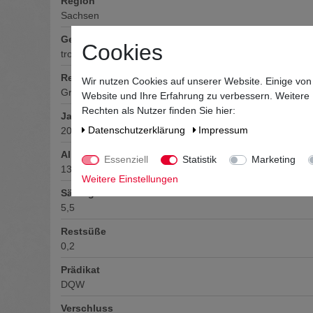
Region
Sachsen
Geschmack
Cookies
trocken
Rebsorte
Wir nutzen Cookies auf unserer Website. Einige von
Grauburgunder
Website und Ihre Erfahrung zu verbessern. Weitere
Rechten als Nutzer finden Sie hier:
Jahrgang
Daten­schutz­erklärung
Impressum
2021/2022
Alkoholgehalt
Essenziell
Statistik
Marketing
13
% vol
Weitere Einstellungen
Säuregehalt
5,5
Restsüße
0,2
Prädikat
DQW
Verschluss