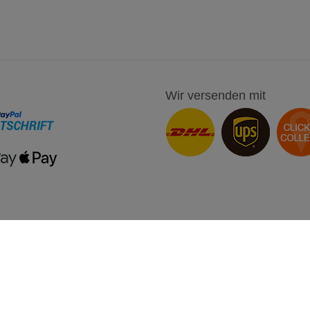
Wir versenden mit
onto
Unternehmen
ren
AGB
n
Barrierefreiheitserklärung