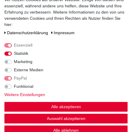
essenziell, während andere uns helfen, diese Website und Ihre
Verschluss
Erfahrung zu verbessern. Weitere Informationen zu den von uns
Korken
verwendeten Cookies und Ihren Rechten als Nutzer finden Sie
hier:
Zutaten / Allergene
enthält Sulfite
Daten­schutz­erklärung
Impressum
Hersteller / Importeur
Essenziell
Weingut Pfitscher, Dolomitenstraße 17, 39040 Montan (BZ)
Statistik
Marketing
Externe Medien
PayPal
Funktional
Weitere Einstellungen
Noch sind keine Bewertungen vorhanden.
Alle akzeptieren
Auswahl akzeptieren
Alle ablehnen