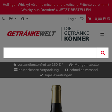
Hellinger Whiskyliköre: heimische und exotische Früchte vereint mit
Whisky aus Dresden!
» JETZT BESTELLEN
Login
0,00 EUR
☰
versandkostenfrei ab 150 € *
Mengenrabatte
bruchsichere Verpackung
schneller Versand
Top-Bewertungen