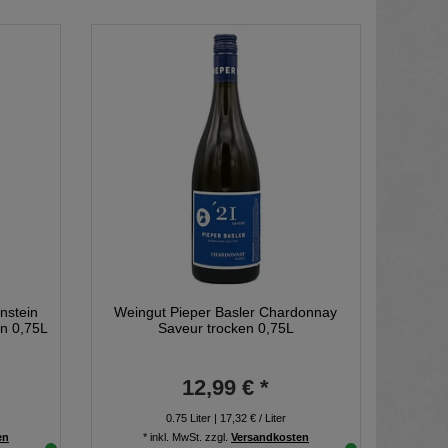
nstein
Weingut Pieper Basler Chardonnay
en 0,75L
Saveur trocken 0,75L
12,99 € *
0.75
Liter
| 17,32 € / Liter
en
*
inkl. MwSt.
zzgl.
Versandkosten