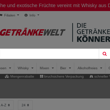
sche und exotische Früchte vereint mit Whisky aus
Filialen
Info
uosen
Whisky
Mixen
Bier
Alkoholfreies
Mengenrabatte
bruchsichere Verpackung
schneller