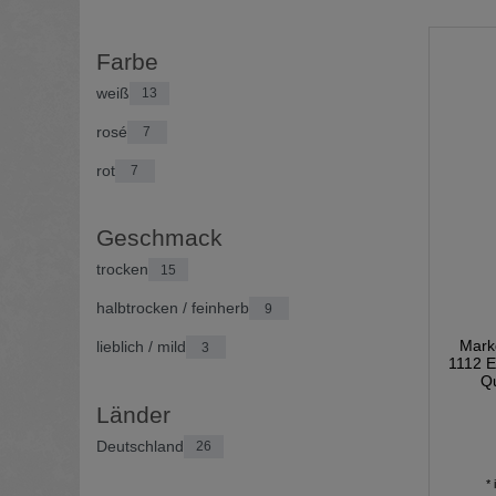
Farbe
weiß
13
rosé
7
rot
7
Geschmack
trocken
15
halbtrocken / feinherb
9
Mark
lieblich / mild
3
1112 E
Qu
Länder
Deutschland
26
*