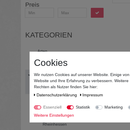
Preis
KATEGORIEN
Arten
Cookies
Länder
Wir nutzen Cookies auf unserer Website. Einige von
Regionen
Website und Ihre Erfahrung zu verbessern. Weitere
Rechten als Nutzer finden Sie hier:
Baden
Daten­schutz­erklärung
Impressum
Mosel
Essenziell
Statistik
Marketing
Pfalz
Weitere Einstellungen
Rheinhessen