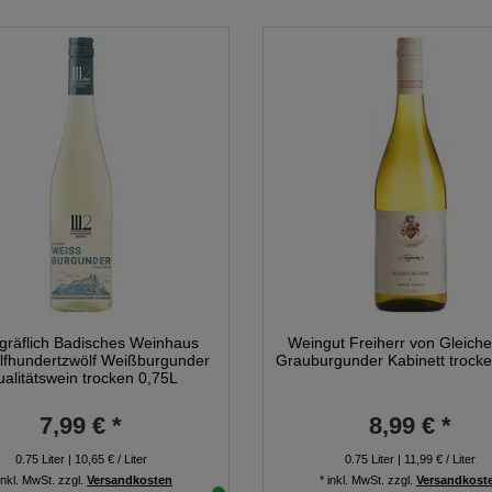
gräflich Badisches Weinhaus
Weingut Freiherr von Gleiche
lfhundertzwölf Weißburgunder
Grauburgunder Kabinett trock
alitätswein trocken 0,75L
7,99 € *
8,99 € *
0.75
Liter
| 10,65 € / Liter
0.75
Liter
| 11,99 € / Liter
inkl. MwSt.
zzgl.
Versandkosten
*
inkl. MwSt.
zzgl.
Versandkost