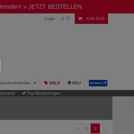
 Dresden!
» JETZT BESTELLEN
Login
0
0,00 EUR
Geschenkefinder
SALE
NEU
 Versand
Top-Bewertungen
1
2