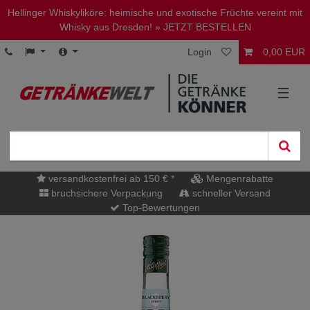
Hellinger Whiskyliköre: heimische und exotische Früchte vereint mit
Whisky aus Dresden!
» JETZT BESTELLEN
Login
0,00 EUR
☰
versandkostenfrei ab 150 € *
Mengenrabatte
bruchsichere Verpackung
schneller Versand
Top-Bewertungen