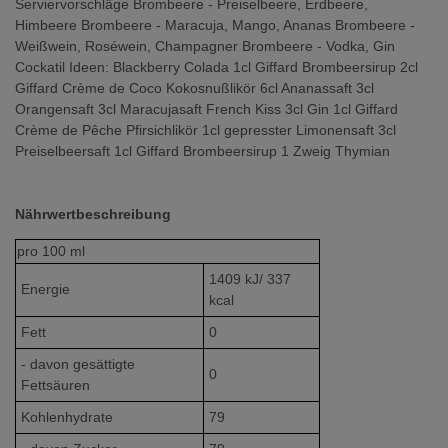
Serviervorschläge Brombeere - Preiselbeere, Erdbeere,
Himbeere Brombeere - Maracuja, Mango, Ananas Brombeere -
Weißwein, Roséwein, Champagner Brombeere - Vodka, Gin
Cockatil Ideen: Blackberry Colada 1cl Giffard Brombeersirup 2cl
Giffard Crème de Coco Kokosnußlikör 6cl Ananassaft 3cl
Orangensaft 3cl Maracujasaft French Kiss 3cl Gin 1cl Giffard
Crème de Pêche Pfirsichlikör 1cl gepresster Limonensaft 3cl
Preiselbeersaft 1cl Giffard Brombeersirup 1 Zweig Thymian
Nährwertbeschreibung
pro
100 ml
1409 kJ/ 337
Energie
kcal
Fett
0
- davon gesättigte
0
Fettsäuren
Kohlenhydrate
79