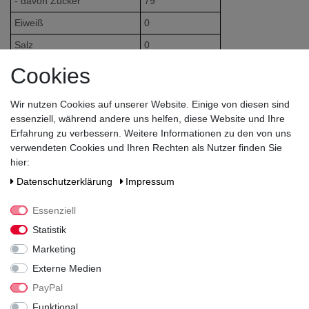
- davon Zucker
79
Eiweiß
0
Salz
0
Cookies
Zutaten / Allergene
Wir nutzen Cookies auf unserer Website. Einige von diesen sind
reiner Zuckersirup aus Brombeersaftkonzentrat, Wasser,
essenziell, während andere uns helfen, diese Website und Ihre
Brombeeraroma
Erfahrung zu verbessern. Weitere Informationen zu den von uns
verwendeten Cookies und Ihren Rechten als Nutzer finden Sie
hier:
Land
Daten­schutz­erklärung
Impressum
Frankreich
Essenziell
Hersteller / Importeur
Statistik
Marketing
Giffard, Chemin du Bocage, ZA La Violette, 49240 Avrille,
Frankreich
Externe Medien
PayPal
Funktional