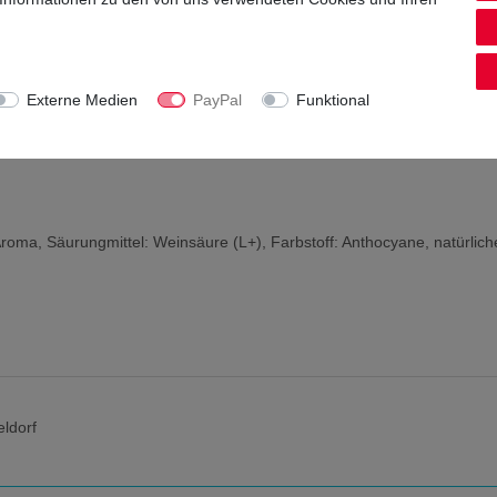
Externe Medien
PayPal
Funktional
 Aroma, Säurungmittel: Weinsäure (L+), Farbstoff: Anthocyane, natürlich
ldorf