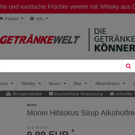
sche und exotische Früchte vereint mit Whisky aus
Filialen
Info
uosen
Whisky
Mixen
Bier
Alkoholfreies
Mengenrabatte
bruchsichere Verpackung
schneller
Monin
Monin Hibiskus Sirup Alkoholfre
*
9,99 EUR