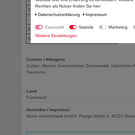
Fettsäuren
Rechten als Nutzer finden Sie hier:
Kohlenhydrate
78
Daten­schutz­erklärung
Impressum
- davon Zucker
77,9
Essenziell
Statistik
Marketing
Eiweiß
0
Weitere Einstellungen
Salz
0,03
Zutaten / Allergene
Zucker, Wasser, konzentrierter Zitronensaft, natürliches
Teearoma
Land
Frankreich
Hersteller / Importeur
Monin Deutschland GmbH, Plange Mühle 3, 40221 Düsse