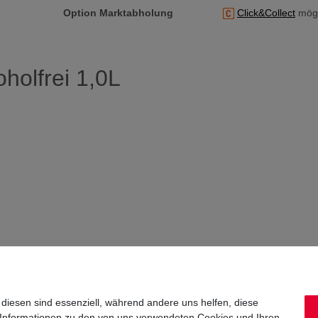
Option Marktabholung
Click&Collect
mögl
holfrei 1,0L
 diesen sind essenziell, während andere uns helfen, diese
 Informationen zu den von uns verwendeten Cookies und Ihren