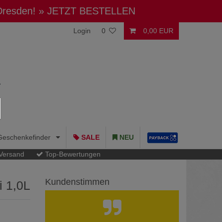
 Dresden!
» JETZT BESTELLEN
Login
0
0,00 EUR
Geschenkefinder
SALE
NEU
 Versand
Top-Bewertungen
Kundenstimmen
i 1,0L