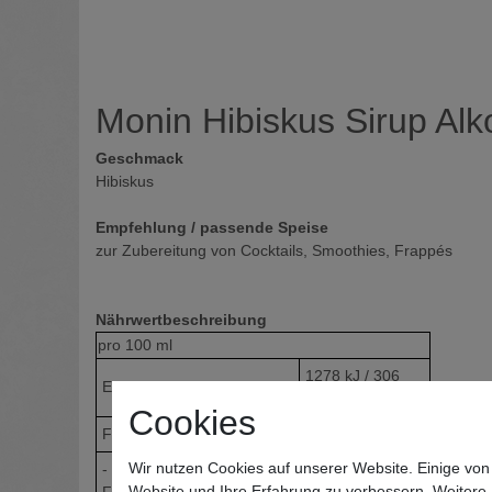
Monin Hibiskus Sirup Alko
Geschmack
Hibiskus
Empfehlung / passende Speise
zur Zubereitung von Cocktails, Smoothies, Frappés
Nährwertbeschreibung
pro
100 ml
1278 kJ / 306
Energie
kcal
Cookies
Fett
0
Wir nutzen Cookies auf unserer Website. Einige von
- davon gesättigte
0
Website und Ihre Erfahrung zu verbessern. Weitere