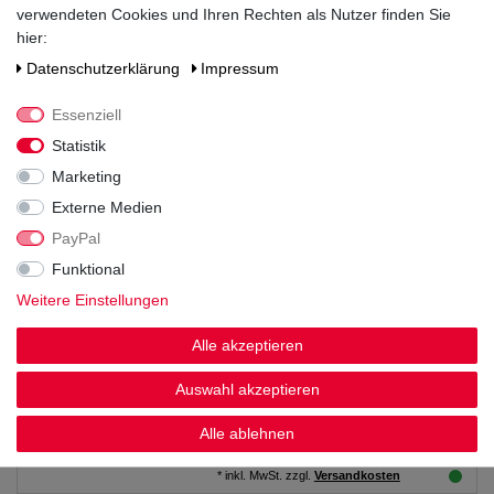
verwendeten Cookies und Ihren Rechten als Nutzer finden Sie
hier:
27,99 € *
Daten­schutz­erklärung
Impressum
10
Liter
| 2,80 € / Liter
*
inkl. MwSt.
zzgl.
Versandkosten
Essenziell
Statistik
Altenburger Festbier Bügelverschluss
20x0,50L
Marketing
Externe Medien
27,99 € *
PayPal
10
Liter
| 2,80 € / Liter
Funktional
*
inkl. MwSt.
zzgl.
Versandkosten
Weitere Einstellungen
Sternquell Kellerbier 20x0,50L
Alle akzeptieren
Auswahl akzeptieren
24,99 € *
Alle ablehnen
10
Liter
| 2,50 € / Liter
*
inkl. MwSt.
zzgl.
Versandkosten