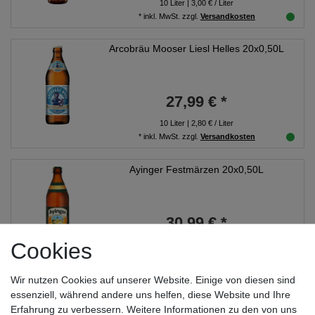
10
Liter
| 3,00 € / Liter
*
inkl. MwSt.
zzgl.
Versandkosten
Arcobräu Mooser Liesl Helles 20x0,50L
27,99 € *
10
Liter
| 2,80 € / Liter
*
inkl. MwSt.
zzgl.
Versandkosten
Ayinger Festmärzen 20x0,50L
30,99 € *
Cookies
10
Liter
| 3,10 € / Liter
*
inkl. MwSt.
zzgl.
Versandkosten
Wir nutzen Cookies auf unserer Website. Einige von diesen sind
Brinkhoff's No. 1 Premium Pils 20x0,50L
essenziell, während andere uns helfen, diese Website und Ihre
Erfahrung zu verbessern. Weitere Informationen zu den von uns