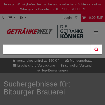
Hellinger Whiskyliköre: heimische und exotische Früchte vereint mit
Whisky aus Dresden!
» JETZT BESTELLEN
Login
0,00 EUR
☰
versandkostenfrei ab 150 € *
Mengenrabatte
bruchsichere Verpackung
schneller Versand
Top-Bewertungen
Suchergebnisse für:
Bitburger Brauerei