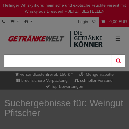
Hellinger Whiskyliköre: heimische und exotische Früchte vereint mit
Whisky aus Dresden!
» JETZT BESTELLEN
Login
0,00 EUR
☰
versandkostenfrei ab 150 € *
Mengenrabatte
bruchsichere Verpackung
schneller Versand
Top-Bewertungen
Suchergebnisse für: Weingut
Pfitscher