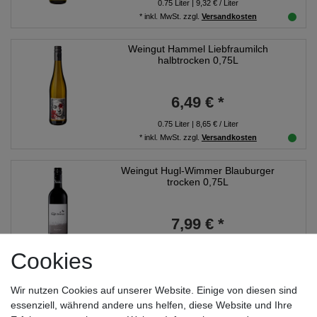
0.75
Liter
| 9,32 € / Liter
*
inkl. MwSt.
zzgl.
Versandkosten
Weingut Hammel Liebfraumilch
halbtrocken 0,75L
6,49 € *
0.75
Liter
| 8,65 € / Liter
*
inkl. MwSt.
zzgl.
Versandkosten
Weingut Hugl-Wimmer Blauburger
trocken 0,75L
7,99 € *
0.75
Liter
| 10,65 € / Liter
Cookies
*
inkl. MwSt.
zzgl.
Versandkosten
Wir nutzen Cookies auf unserer Website. Einige von diesen sind
Weingut Hugl-Wimmer Zweigelt Rosé
trocken 0,75L
essenziell, während andere uns helfen, diese Website und Ihre